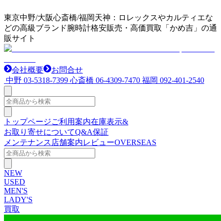
東京中野/大阪心斎橋/福岡天神：ロレックスやカルティエな
どの高級ブランド腕時計格安販売・高価買取「かめ吉」の通
販サイト
会社概要
お問合せ
中野
03-5318-7399
心斎橋
06-4309-7470
福岡
092-401-2540
トップページ
ご利用案内
在庫表示&
お取り寄せについて
Q&A
保証
メンテナンス
店舗案内
レビュー
OVERSEAS
NEW
USED
MEN'S
LADY'S
買取