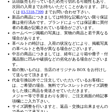
店頭販売も行っているため売り切れる可能性もあり、
次回の入荷までお待ちいただくことがあります。 詳し
くは
03-5318-7399
までお問い合わせ下さい。
新品の商品につきましては特別な記載がない限り保証
書は発行済みです。ブランドによっては保証書に買付
者の名義が記載されている場合がございます。
ホームページ掲載の写真は、実物の商品と若干異なる
場合があります。
革ベルトの時計は、入荷の状況などにより、掲載写真
の革ベルトと色等が異なる場合がございます。
中古の商品につきましては、経年により箱や冊子・付
属品類に凹みや破損などの劣化がある場合がございま
す。
箱の無いものは、当店のオリジナル BOX をお付けし
て送らせて頂きます。
代金引換以外でご注文していただいているお客様に
は、ご希望の場合、無料でブレスレットのサイズ調整
をした後に商品を発送させていただきます。
メジャー等で手首まわりを測り、ご注文画面の特記事
項欄にご入力下さい。
サイズ調整を行いますと、返品・交換は出来ませんの
で予めご了承下さい。