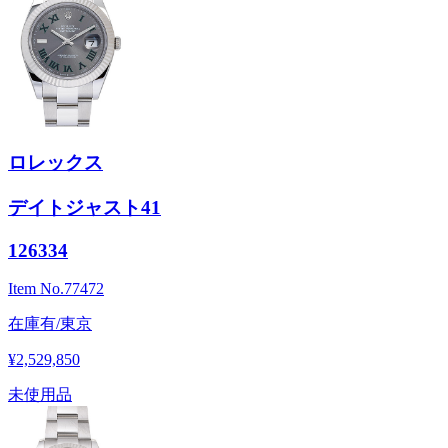
ロレックス
デイトジャスト41
126334
Item No.
77472
在庫有/東京
¥2,529,850
未使用品