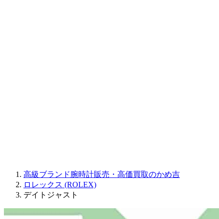
CORUM
CHRONOSWISS
BALL WATCH
Sinn
ROGER DUBUIS
Montblanc
FREDERIQUE CONSTANT
MAURICE LACROIX
ULYSSE NARDIN
JAQUET DROZ
GRAHAM
PARMIGIANI FLEURIER
OTHER BRANDS
JEWELRY
高級ブランド腕時計販売・高価買取のかめ吉
ロレックス (ROLEX)
デイトジャスト