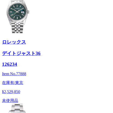
ロレックス
デイトジャスト36
126234
Item No.
77888
在庫有/東京
¥2,529,850
未使用品