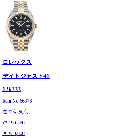
ロレックス
デイトジャスト41
126333
Item No.
66376
在庫有/東京
¥3,199,850
▼
¥30,000