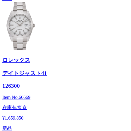
ロレックス
デイトジャスト41
126300
Item No.
66669
在庫有/東京
¥1,659,850
新品