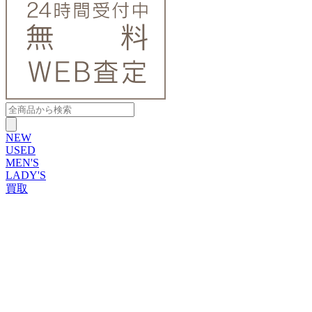
NEW
USED
MEN'S
LADY'S
買取
ROLEX
ブランドから探す
ブランドから探す
TUDOR
OMEGA
CARTIER
PATEK PHILIPPE
AUDEMARS PIGUET
A.LANGE&SOHNE
GLASHUTTE ORIGINAL