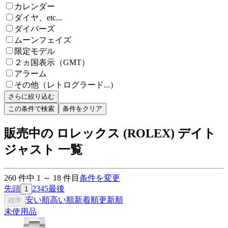
カレンダー
ダイヤ、etc...
ダイバーズ
ムーンフェイズ
限定モデル
２ヵ国表示（GMT）
アラーム
その他（レトログラード...）
さらに絞り込む
この条件で検索
条件をクリア
販売中の ロレックス (ROLEX) デイト
ジャスト 一覧
260
件中
1
～
18
件目
条件を変更
先頭
2
3
4
5
最後
1
安い順
高い順
新着順
更新順
標準
未使用品