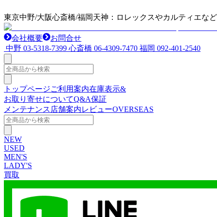
東京中野/大阪心斎橋/福岡天神：ロレックスやカルティエな
会社概要
お問合せ
中野
03-5318-7399
心斎橋
06-4309-7470
福岡
092-401-2540
トップページ
ご利用案内
在庫表示&
お取り寄せについて
Q&A
保証
メンテナンス
店舗案内
レビュー
OVERSEAS
NEW
USED
MEN'S
LADY'S
買取