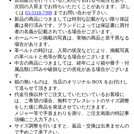
店頭販売も行っているため売り切れる可能性もあり、
次回の入荷までお待ちいただくことがあります。 詳し
くは
03-5318-7399
までお問い合わせ下さい。
新品の商品につきましては特別な記載がない限り保証
書は発行済みです。ブランドによっては保証書に買付
者の名義が記載されている場合がございます。
ホームページ掲載の写真は、実物の商品と若干異なる
場合があります。
革ベルトの時計は、入荷の状況などにより、掲載写真
の革ベルトと色等が異なる場合がございます。
中古の商品につきましては、経年により箱や冊子・付
属品類に凹みや破損などの劣化がある場合がございま
す。
箱の無いものは、当店のオリジナル BOX をお付けし
て送らせて頂きます。
代金引換以外でご注文していただいているお客様に
は、ご希望の場合、無料でブレスレットのサイズ調整
をした後に商品を発送させていただきます。
メジャー等で手首まわりを測り、ご注文画面の特記事
項欄にご入力下さい。
サイズ調整を行いますと、返品・交換は出来ませんの
で予めご了承下さい。