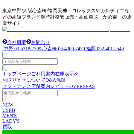
東京中野/大阪心斎橋/福岡天神：ロレックスやカルティエな
どの高級ブランド腕時計格安販売・高価買取「かめ吉」の通
販サイト
会社概要
お問合せ
中野
03-5318-7399
心斎橋
06-4309-7470
福岡
092-401-2540
トップページ
ご利用案内
在庫表示&
お取り寄せについて
Q&A
保証
メンテナンス
店舗案内
レビュー
OVERSEAS
NEW
USED
MEN'S
LADY'S
買取