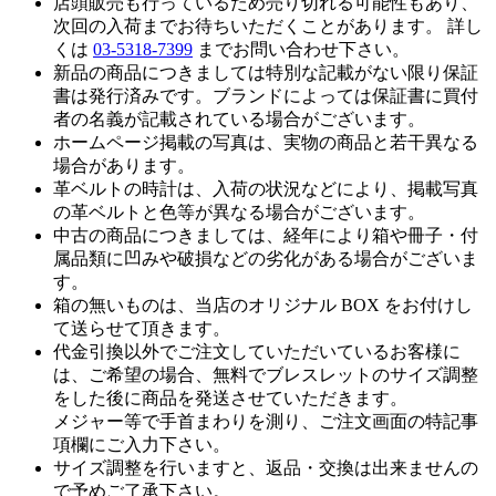
店頭販売も行っているため売り切れる可能性もあり、
次回の入荷までお待ちいただくことがあります。 詳し
くは
03-5318-7399
までお問い合わせ下さい。
新品の商品につきましては特別な記載がない限り保証
書は発行済みです。ブランドによっては保証書に買付
者の名義が記載されている場合がございます。
ホームページ掲載の写真は、実物の商品と若干異なる
場合があります。
革ベルトの時計は、入荷の状況などにより、掲載写真
の革ベルトと色等が異なる場合がございます。
中古の商品につきましては、経年により箱や冊子・付
属品類に凹みや破損などの劣化がある場合がございま
す。
箱の無いものは、当店のオリジナル BOX をお付けし
て送らせて頂きます。
代金引換以外でご注文していただいているお客様に
は、ご希望の場合、無料でブレスレットのサイズ調整
をした後に商品を発送させていただきます。
メジャー等で手首まわりを測り、ご注文画面の特記事
項欄にご入力下さい。
サイズ調整を行いますと、返品・交換は出来ませんの
で予めご了承下さい。