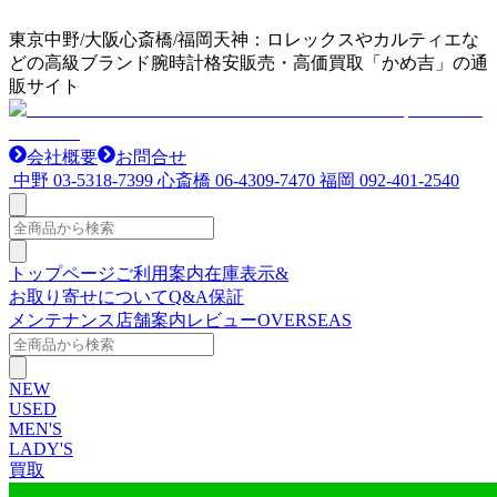
東京中野/大阪心斎橋/福岡天神：ロレックスやカルティエな
どの高級ブランド腕時計格安販売・高価買取「かめ吉」の通
販サイト
会社概要
お問合せ
中野
03-5318-7399
心斎橋
06-4309-7470
福岡
092-401-2540
トップページ
ご利用案内
在庫表示&
お取り寄せについて
Q&A
保証
メンテナンス
店舗案内
レビュー
OVERSEAS
NEW
USED
MEN'S
LADY'S
買取