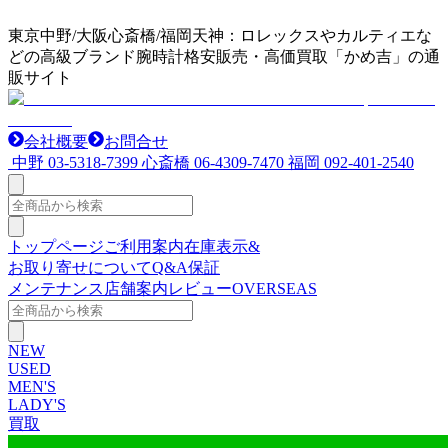
東京中野/大阪心斎橋/福岡天神：ロレックスやカルティエな
どの高級ブランド腕時計格安販売・高価買取「かめ吉」の通
販サイト
会社概要
お問合せ
中野
03-5318-7399
心斎橋
06-4309-7470
福岡
092-401-2540
トップページ
ご利用案内
在庫表示&
お取り寄せについて
Q&A
保証
メンテナンス
店舗案内
レビュー
OVERSEAS
NEW
USED
MEN'S
LADY'S
買取