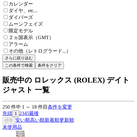
カレンダー
ダイヤ、etc...
ダイバーズ
ムーンフェイズ
限定モデル
２ヵ国表示（GMT）
アラーム
その他（レトログラード...）
さらに絞り込む
この条件で検索
条件をクリア
販売中の ロレックス (ROLEX) デイト
ジャスト 一覧
250
件中
1
～
18
件目
条件を変更
先頭
2
3
4
5
最後
1
安い順
高い順
新着順
更新順
標準
未使用品