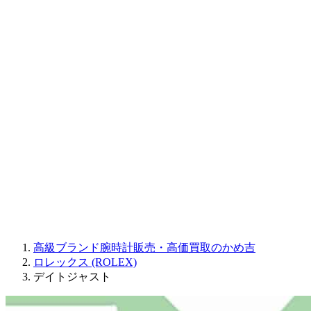
CORUM
CHRONOSWISS
BALL WATCH
Sinn
ROGER DUBUIS
Montblanc
FREDERIQUE CONSTANT
MAURICE LACROIX
ULYSSE NARDIN
JAQUET DROZ
GRAHAM
PARMIGIANI FLEURIER
OTHER BRANDS
JEWELRY
高級ブランド腕時計販売・高価買取のかめ吉
ロレックス (ROLEX)
デイトジャスト