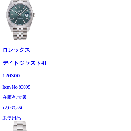
ロレックス
デイトジャスト41
126300
Item No.
83095
在庫有/大阪
¥2,039,850
未使用品