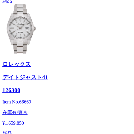
新品
ロレックス
デイトジャスト41
126300
Item No.
66669
在庫有/東京
¥1,659,850
新品