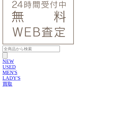
NEW
USED
MEN'S
LADY'S
買取
ROLEX
ブランドから探す
ブランドから探す
TUDOR
OMEGA
CARTIER
PATEK PHILIPPE
AUDEMARS PIGUET
A.LANGE&SOHNE
GLASHUTTE ORIGINAL