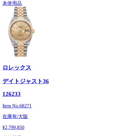
未使用品
ロレックス
デイトジャスト36
126233
Item No.
68271
在庫有/大阪
¥2,799,850