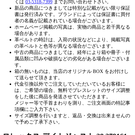
くは
03-5318-7399
までお問い合わせ下さい。
新品の商品につきましては特別な記載がない限り保証
書は発行済みです。ブランドによっては保証書に買付
者の名義が記載されている場合がございます。
ホームページ掲載の写真は、実物の商品と若干異なる
場合があります。
革ベルトの時計は、入荷の状況などにより、掲載写真
の革ベルトと色等が異なる場合がございます。
中古の商品につきましては、経年により箱や冊子・付
属品類に凹みや破損などの劣化がある場合がございま
す。
箱の無いものは、当店のオリジナル BOX をお付けし
て送らせて頂きます。
代金引換以外でご注文していただいているお客様に
は、ご希望の場合、無料でブレスレットのサイズ調整
をした後に商品を発送させていただきます。
メジャー等で手首まわりを測り、ご注文画面の特記事
項欄にご入力下さい。
サイズ調整を行いますと、返品・交換は出来ませんの
で予めご了承下さい。