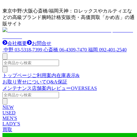
東京中野/大阪心斎橋/福岡天神：ロレックスやカルティエな
どの高級ブランド腕時計格安販売・高価買取「かめ吉」の通
販サイト
会社概要
お問合せ
中野
03-5318-7399
心斎橋
06-4309-7470
福岡
092-401-2540
トップページ
ご利用案内
在庫表示&
お取り寄せについて
Q&A
保証
メンテナンス
店舗案内
レビュー
OVERSEAS
NEW
USED
MEN'S
LADY'S
買取