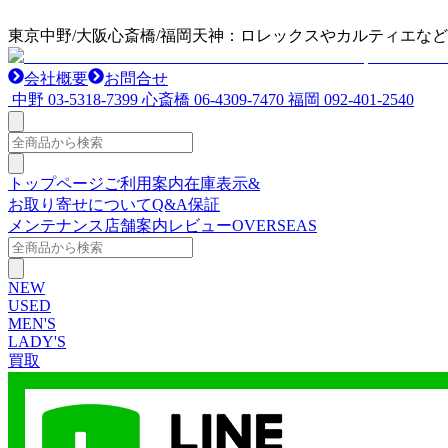
東京中野/大阪心斎橋/福岡天神：ロレックスやカルティエな
会社概要
お問合せ
中野
03-5318-7399
心斎橋
06-4309-7470
福岡
092-401-2540
トップページ
ご利用案内
在庫表示&
お取り寄せについて
Q&A
保証
メンテナンス
店舗案内
レビュー
OVERSEAS
NEW
USED
MEN'S
LADY'S
買取