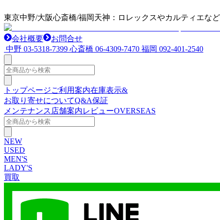
東京中野/大阪心斎橋/福岡天神：ロレックスやカルティエな
会社概要
お問合せ
中野
03-5318-7399
心斎橋
06-4309-7470
福岡
092-401-2540
トップページ
ご利用案内
在庫表示&
お取り寄せについて
Q&A
保証
メンテナンス
店舗案内
レビュー
OVERSEAS
NEW
USED
MEN'S
LADY'S
買取