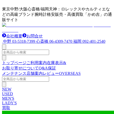
東京中野/大阪心斎橋/福岡天神：ロレックスやカルティエな
どの高級ブランド腕時計格安販売・高価買取「かめ吉」の通
販サイト
会社概要
お問合せ
中野
03-5318-7399
心斎橋
06-4309-7470
福岡
092-401-2540
トップページ
ご利用案内
在庫表示&
お取り寄せについて
Q&A
保証
メンテナンス
店舗案内
レビュー
OVERSEAS
NEW
USED
MEN'S
LADY'S
買取