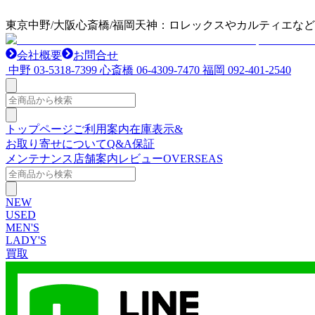
東京中野/大阪心斎橋/福岡天神：ロレックスやカルティエな
会社概要
お問合せ
中野
03-5318-7399
心斎橋
06-4309-7470
福岡
092-401-2540
トップページ
ご利用案内
在庫表示&
お取り寄せについて
Q&A
保証
メンテナンス
店舗案内
レビュー
OVERSEAS
NEW
USED
MEN'S
LADY'S
買取