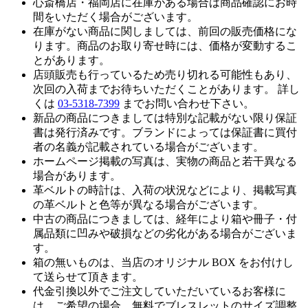
心斎橋店・福岡店に在庫がある場合は商品確認にお時
間をいただく場合がございます。
在庫がない商品に関しましては、前回の販売価格にな
ります。商品のお取り寄せ時には、価格が変動するこ
とがあります。
店頭販売も行っているため売り切れる可能性もあり、
次回の入荷までお待ちいただくことがあります。 詳し
くは
03-5318-7399
までお問い合わせ下さい。
新品の商品につきましては特別な記載がない限り保証
書は発行済みです。ブランドによっては保証書に買付
者の名義が記載されている場合がございます。
ホームページ掲載の写真は、実物の商品と若干異なる
場合があります。
革ベルトの時計は、入荷の状況などにより、掲載写真
の革ベルトと色等が異なる場合がございます。
中古の商品につきましては、経年により箱や冊子・付
属品類に凹みや破損などの劣化がある場合がございま
す。
箱の無いものは、当店のオリジナル BOX をお付けし
て送らせて頂きます。
代金引換以外でご注文していただいているお客様に
は、ご希望の場合、無料でブレスレットのサイズ調整