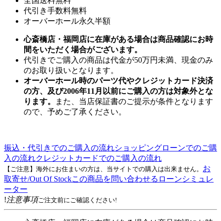
全国送料無料
代引き手数料無料
オーバーホール永久半額
心斎橋店・福岡店に在庫がある場合は商品確認にお時
間をいただく場合がございます。
代引きでご購入の商品は代金が50万円未満、現金のみ
のお取り扱いとなります。
オーバーホール時のパーツ代やクレジットカード決済
の方、及び2006年11月以前にご購入の方は対象外とな
ります。
また、当店保証書のご提示が条件となります
ので、予めご了承ください。
振込・代引きでのご購入の流れ
ショッピングローンでのご購
入の流れ
クレジットカードでのご購入の流れ
お
【ご注意】海外にお住まいの方は、当サイトでの購入は出来ません。
取寄せ/Out Of Stock
この商品を問い合わせる
ローンシミュレ
ーター
!
注意事項
ご注文前にご確認ください!