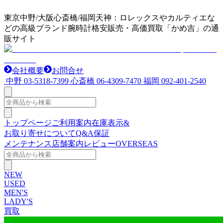
東京中野/大阪心斎橋/福岡天神：ロレックスやカルティエな
どの高級ブランド腕時計格安販売・高価買取「かめ吉」の通
販サイト
会社概要
お問合せ
中野
03-5318-7399
心斎橋
06-4309-7470
福岡
092-401-2540
トップページ
ご利用案内
在庫表示&
お取り寄せについて
Q&A
保証
メンテナンス
店舗案内
レビュー
OVERSEAS
NEW
USED
MEN'S
LADY'S
買取