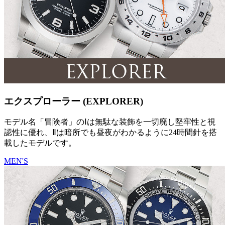
エクスプローラー (EXPLORER)
モデル名「冒険者」のⅠは無駄な装飾を一切廃し堅牢性と視
認性に優れ、Ⅱは暗所でも昼夜がわかるように24時間針を搭
載したモデルです。
MEN'S