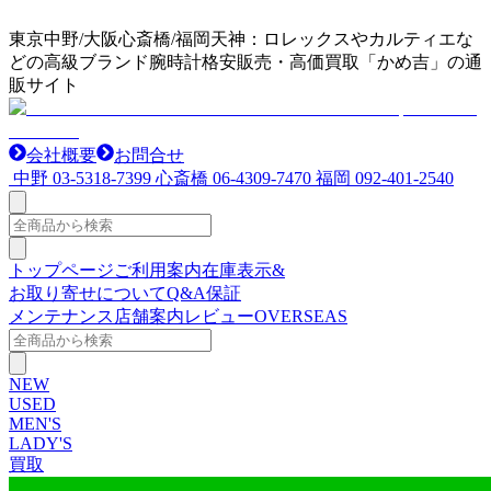
東京中野/大阪心斎橋/福岡天神：ロレックスやカルティエな
どの高級ブランド腕時計格安販売・高価買取「かめ吉」の通
販サイト
会社概要
お問合せ
中野
03-5318-7399
心斎橋
06-4309-7470
福岡
092-401-2540
トップページ
ご利用案内
在庫表示&
お取り寄せについて
Q&A
保証
メンテナンス
店舗案内
レビュー
OVERSEAS
NEW
USED
MEN'S
LADY'S
買取