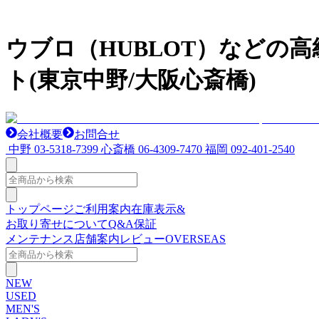
ウブロ（HUBLOT）などの
ト(東京中野/大阪心斎橋)
会社概要
お問合せ
中野
03-5318-7399
心斎橋
06-4309-7470
福岡
092-401-2540
トップページ
ご利用案内
在庫表示&
お取り寄せについて
Q&A
保証
メンテナンス
店舗案内
レビュー
OVERSEAS
NEW
USED
MEN'S