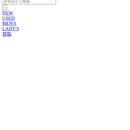
NEW
USED
MEN'S
LADY'S
買取
ROLEX
ブランドから探す
ブランドから探す
TUDOR
OMEGA
CARTIER
PATEK PHILIPPE
AUDEMARS PIGUET
A.LANGE&SOHNE
GLASHUTTE ORIGINAL
VACHERON CONSTANTIN
BREGUET
JAEGER-LECOULTRE
SEIKO
TAG Heuer
IWC
BREITLING
PANERAI
FRANCK MULLER