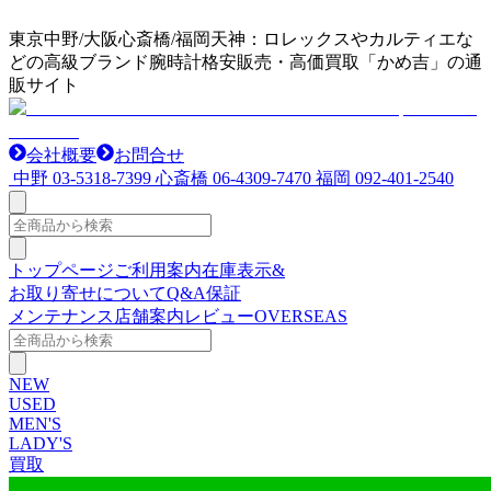
東京中野/大阪心斎橋/福岡天神：ロレックスやカルティエな
どの高級ブランド腕時計格安販売・高価買取「かめ吉」の通
販サイト
会社概要
お問合せ
中野
03-5318-7399
心斎橋
06-4309-7470
福岡
092-401-2540
トップページ
ご利用案内
在庫表示&
お取り寄せについて
Q&A
保証
メンテナンス
店舗案内
レビュー
OVERSEAS
NEW
USED
MEN'S
LADY'S
買取