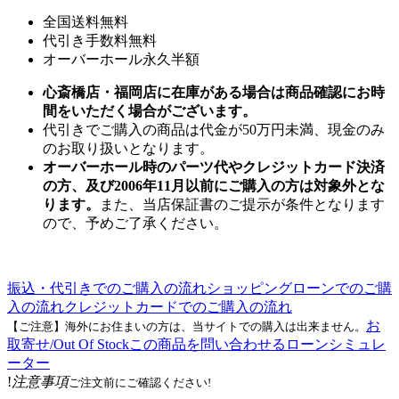
全国送料無料
代引き手数料無料
オーバーホール永久半額
心斎橋店・福岡店に在庫がある場合は商品確認にお時
間をいただく場合がございます。
代引きでご購入の商品は代金が50万円未満、現金のみ
のお取り扱いとなります。
オーバーホール時のパーツ代やクレジットカード決済
の方、及び2006年11月以前にご購入の方は対象外とな
ります。
また、当店保証書のご提示が条件となります
ので、予めご了承ください。
振込・代引きでのご購入の流れ
ショッピングローンでのご購
入の流れ
クレジットカードでのご購入の流れ
お
【ご注意】海外にお住まいの方は、当サイトでの購入は出来ません。
取寄せ/Out Of Stock
この商品を問い合わせる
ローンシミュレ
ーター
!
注意事項
ご注文前にご確認ください!