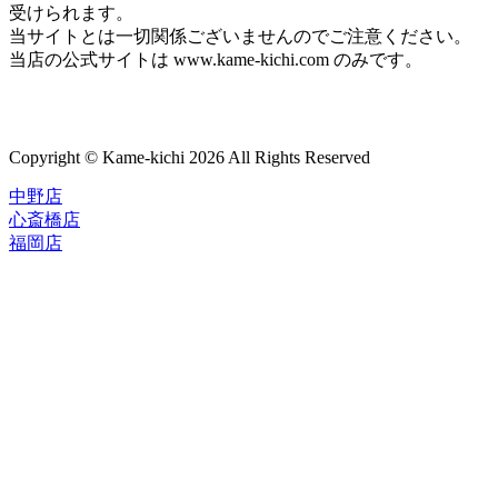
受けられます。
当サイトとは一切関係ございませんのでご注意ください。
当店の公式サイトは www.kame-kichi.com のみです。
Copyright © Kame-kichi 2026 All Rights Reserved
中野店
心斎橋店
福岡店
トップページ
ブランド一覧
ROLEX
ご利用案内
TUDOR
中古品のススメ
OMEGA
在庫表示&お取り寄せについて
CARTIER
Q&A
PATEK PHILIPPE
保証・メンテナンス
AUDEMARS PIGUET
A.LANGE&SOHNE
店舗案内
GLASHUTTE ORIGINAL