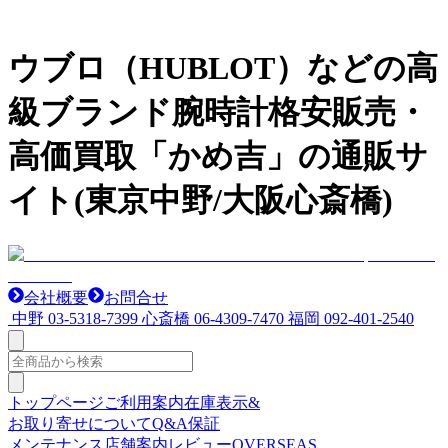
ウブロ（HUBLOT）などの高
級ブランド腕時計格安販売・
高価買取「かめ吉」の通販サ
イト(東京中野/大阪心斎橋)
会社概要
お問合せ
中野
03-5318-7399
心斎橋
06-4309-7470
福岡
092-401-2540
トップページ
ご利用案内
在庫表示&
お取り寄せについて
Q&A
保証
メンテナンス
店舗案内
レビュー
OVERSEAS