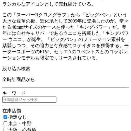
ラシカルなアイコンとして売れ続けている。
この「スーパーBクロノグラフ」から「ビッグバン」という
大きな変革の後、進化系として2009年に登場したのが、堂々
たる48mmサイズのケースを使った「キングパワー」だ。翌
年には自社キャリバーであるウニコを搭載した「キングパワ
ー ウニコ」が誕生。「ビッグバン」のフュージョン素材を
踏襲しつつ、その迫力と存在感でステイタスを獲得する。モ
ータースポーツのF1や、セリエAのユベントスとのコラボレ
ーションモデルも限定でリリースされている。
絞り込み検索
全時計商品から
キーワード
在庫店舗
指定なし
東京・中野
大阪・心斎橋