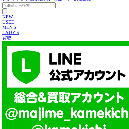
NEW
USED
MEN'S
LADY'S
買取