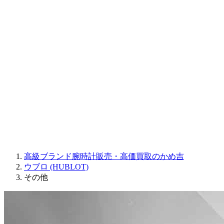
Sinn
ROGER DUBUIS
Montblanc
FREDERIQUE CONSTANT
MAURICE LACROIX
ULYSSE NARDIN
JAQUET DROZ
GRAHAM
PARMIGIANI FLEURIER
OTHER BRANDS
JEWELRY
高級ブランド腕時計販売・高価買取のかめ吉
ウブロ (HUBLOT)
その他