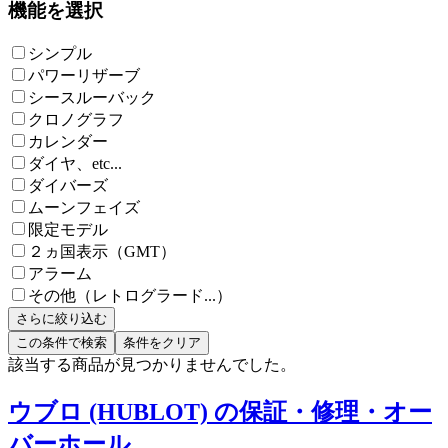
機能を選択
シンプル
パワーリザーブ
シースルーバック
クロノグラフ
カレンダー
ダイヤ、etc...
ダイバーズ
ムーンフェイズ
限定モデル
２ヵ国表示（GMT）
アラーム
その他（レトログラード...）
さらに絞り込む
この条件で検索
条件をクリア
該当する商品が見つかりませんでした。
ウブロ (HUBLOT) の保証・修理・オー
バーホール