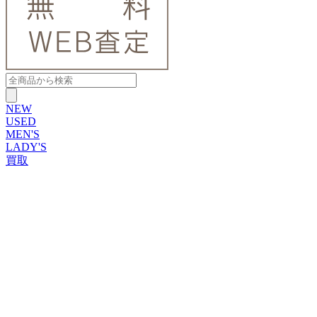
NEW
USED
MEN'S
LADY'S
買取
ROLEX
ブランドから探す
ブランドから探す
TUDOR
OMEGA
CARTIER
PATEK PHILIPPE
AUDEMARS PIGUET
A.LANGE&SOHNE
GLASHUTTE ORIGINAL
VACHERON CONSTANTIN
BREGUET
JAEGER-LECOULTRE