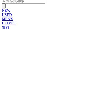
NEW
USED
MEN'S
LADY'S
買取
ROLEX
ブランドから探す
ブランドから探す
TUDOR
OMEGA
CARTIER
PATEK PHILIPPE
AUDEMARS PIGUET
A.LANGE&SOHNE
GLASHUTTE ORIGINAL
VACHERON CONSTANTIN
BREGUET
JAEGER-LECOULTRE
SEIKO
TAG Heuer
IWC
BREITLING
PANERAI
FRANCK MULLER