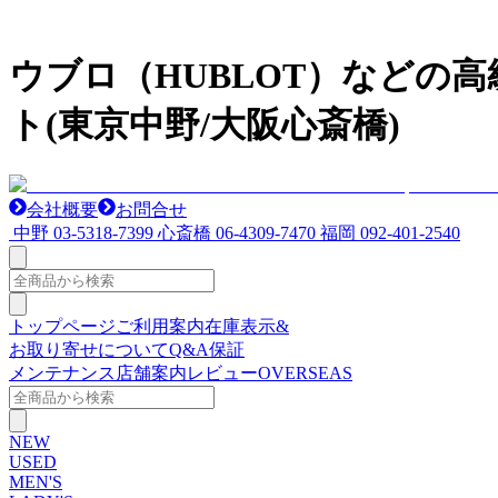
ウブロ（HUBLOT）などの
ト(東京中野/大阪心斎橋)
会社概要
お問合せ
中野
03-5318-7399
心斎橋
06-4309-7470
福岡
092-401-2540
トップページ
ご利用案内
在庫表示&
お取り寄せについて
Q&A
保証
メンテナンス
店舗案内
レビュー
OVERSEAS
NEW
USED
MEN'S