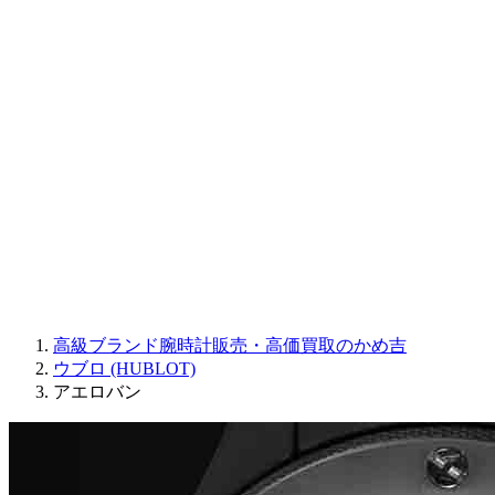
Sinn
ROGER DUBUIS
Montblanc
FREDERIQUE CONSTANT
MAURICE LACROIX
ULYSSE NARDIN
JAQUET DROZ
GRAHAM
PARMIGIANI FLEURIER
OTHER BRANDS
JEWELRY
高級ブランド腕時計販売・高価買取のかめ吉
ウブロ (HUBLOT)
アエロバン