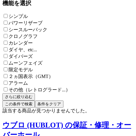
機能を選択
シンプル
パワーリザーブ
シースルーバック
クロノグラフ
カレンダー
ダイヤ、etc...
ダイバーズ
ムーンフェイズ
限定モデル
２ヵ国表示（GMT）
アラーム
その他（レトログラード...）
さらに絞り込む
この条件で検索
条件をクリア
該当する商品が見つかりませんでした。
ウブロ (HUBLOT) の保証・修理・オー
バーホール