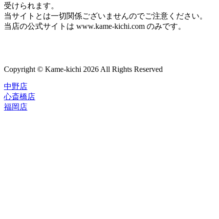
受けられます。
当サイトとは一切関係ございませんのでご注意ください。
当店の公式サイトは www.kame-kichi.com のみです。
Copyright © Kame-kichi 2026 All Rights Reserved
中野店
心斎橋店
福岡店
トップページ
ブランド一覧
ROLEX
ご利用案内
TUDOR
中古品のススメ
OMEGA
在庫表示&お取り寄せについて
CARTIER
Q&A
PATEK PHILIPPE
保証・メンテナンス
AUDEMARS PIGUET
A.LANGE&SOHNE
店舗案内
GLASHUTTE ORIGINAL