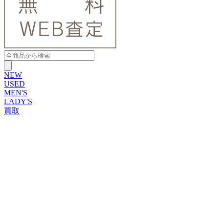
NEW
USED
MEN'S
LADY'S
買取
ROLEX
ブランドから探す
ブランドから探す
TUDOR
OMEGA
CARTIER
PATEK PHILIPPE
AUDEMARS PIGUET
A.LANGE&SOHNE
GLASHUTTE ORIGINAL
VACHERON CONSTANTIN
BREGUET
JAEGER-LECOULTRE