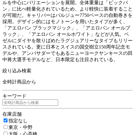
ルを中心にバリエーションを展開。全体重量は「ビックバ
ン」に比べ軽量化されているため、より軽快に装着すること
が可能だ。キャリバーはバルジュー7750ベースの自動巻きを
採用。デザイン的にはモノトーンを用いたタイプが多く、
「アエロバン ブラックマジック」、「アエロバン オールブ
ラック」、「アエロバン オールホワイト」などが人気。ベ
ゼルにダイヤを散りばめたラグジュアリーなタイプもリリー
スされている。更に日本とスイスの国交樹立150周年記念モ
デルや、アンバサダーでもあるニューヨークヤンキースの田
中将大選手モデルなど、日本限定も注目されている。
絞り込み検索
全時計商品から
キーワード
在庫店舗
指定なし
東京・中野
大阪・心斎橋