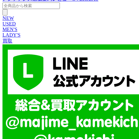
NEW
USED
MEN'S
LADY'S
買取