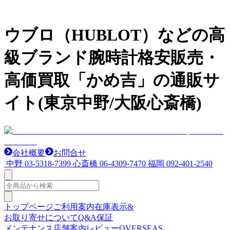
ウブロ（HUBLOT）などの高
級ブランド腕時計格安販売・
高価買取「かめ吉」の通販サ
イト(東京中野/大阪心斎橋)
会社概要
お問合せ
中野
03-5318-7399
心斎橋
06-4309-7470
福岡
092-401-2540
トップページ
ご利用案内
在庫表示&
お取り寄せについて
Q&A
保証
メンテナンス
店舗案内
レビュー
OVERSEAS