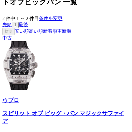
トオブビッグバン 一覧
2
件中
1
～
2
件目
条件を変更
先頭
最後
1
安い順
高い順
新着順
更新順
標準
中古
ウブロ
スピリット オブ ビッグ・バン マジックサファイ
ア