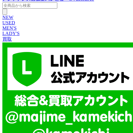
NEW
USED
MEN'S
LADY'S
買取