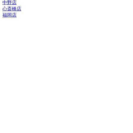
中野店
心斎橋店
福岡店
トップページ
ブランド一覧
ROLEX
ご利用案内
TUDOR
中古品のススメ
OMEGA
在庫表示&お取り寄せについて
CARTIER
Q&A
PATEK PHILIPPE
保証・メンテナンス
AUDEMARS PIGUET
A.LANGE&SOHNE
店舗案内
GLASHUTTE ORIGINAL
中野本店
VACHERON CONSTANTIN
心斎橋店
BREGUET
福岡店
JAEGER-LECOULTRE
レビュー
SEIKO
TAG Heuer
FOR OVERSEAS
IWC
会社概要
BREITLING
お問い合わせ
PANERAI
サイトマップ
FRANCK MULLER