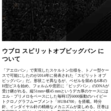
ウブロ スピリットオブビッグバン に
ついて
「アエロバン」で実現したスケルトン仕様を、トノー型ケー
スで可能にしたのが2014年に発表された「スピリット オブ
ビッグバン」だ。形状こそ異なるが、ベゼルを留める6本の
H型ビスを始め、フォルムや意匠に「ビッグバン」のDNAが
受け継がれる。縦51mm×横45 mmというデカ厚のケースには
エル・プリメロをベースにした毎時3万6000振動のハイビー
トクロノグラフムーブメント「HUB4700」を搭載。時分
針、インダイヤル針の精緻なメカニズムが楽しめる。圧巻は