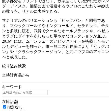
数字部分をプリントではなく、数字型にくり抜かれたカレン
ダーディスク。細部にまで浸透するウブロのこだわりや妙技
の数々を、リアルに実感できる。
マテリアルのバリエーションも「ビッグバン」と同様であ
り、マジックゴールドやキングゴールド、セラミック、チタ
ンと多岐に渡る。武骨でクールなオールブラックや、ベゼル
とラグにダイヤをあしらった華やかなコレクションが並ぶ。
2016年には、ムーンフェーズとビッグデイトを搭載したモデ
ルもデビューを飾った。唯一無二の存在感により「ビッグバ
ン」や「クラシックフュージョン」と共にウブロのアイコン
へと成長した。
絞り込み検索
全時計商品から
キーワード
在庫店舗
指定なし