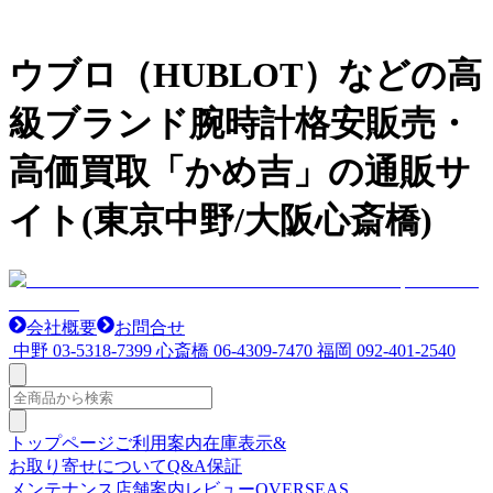
ウブロ（HUBLOT）などの高
級ブランド腕時計格安販売・
高価買取「かめ吉」の通販サ
イト(東京中野/大阪心斎橋)
会社概要
お問合せ
中野
03-5318-7399
心斎橋
06-4309-7470
福岡
092-401-2540
トップページ
ご利用案内
在庫表示&
お取り寄せについて
Q&A
保証
メンテナンス
店舗案内
レビュー
OVERSEAS