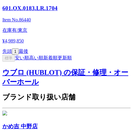
601.OX.0183.LR.1704
Item No.
86440
在庫有/東京
¥4,989,850
先頭
最後
1
安い順
高い順
新着順
更新順
標準
ウブロ (HUBLOT) の保証・修理・オー
バーホール
ブランド取り扱い店舗
かめ吉 中野店