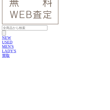
NEW
USED
MEN'S
LADY'S
買取
ROLEX
ブランドから探す
ブランドから探す
TUDOR
OMEGA
CARTIER
PATEK PHILIPPE
AUDEMARS PIGUET
A.LANGE&SOHNE
GLASHUTTE ORIGINAL
VACHERON CONSTANTIN
BREGUET
JAEGER-LECOULTRE