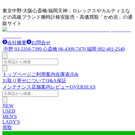
東京中野/大阪心斎橋/福岡天神：ロレックスやカルティエな
どの高級ブランド腕時計格安販売・高価買取「かめ吉」の通
販サイト
会社概要
お問合せ
中野
03-5318-7399
心斎橋
06-4309-7470
福岡
092-401-2540
トップページ
ご利用案内
在庫表示&
お取り寄せについて
Q&A
保証
メンテナンス
店舗案内
レビュー
OVERSEAS
NEW
USED
MEN'S
LADY'S
買取