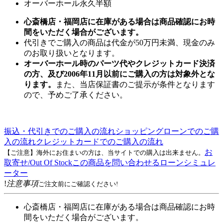
オーバーホール永久半額
心斎橋店・福岡店に在庫がある場合は商品確認にお時
間をいただく場合がございます。
代引きでご購入の商品は代金が50万円未満、現金のみ
のお取り扱いとなります。
オーバーホール時のパーツ代やクレジットカード決済
の方、及び2006年11月以前にご購入の方は対象外とな
ります。
また、当店保証書のご提示が条件となります
ので、予めご了承ください。
振込・代引きでのご購入の流れ
ショッピングローンでのご購
入の流れ
クレジットカードでのご購入の流れ
お
【ご注意】海外にお住まいの方は、当サイトでの購入は出来ません。
取寄せ/Out Of Stock
この商品を問い合わせる
ローンシミュレ
ーター
!
注意事項
ご注文前にご確認ください!
心斎橋店・福岡店に在庫がある場合は商品確認にお時
間をいただく場合がございます。