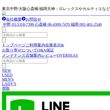
東京中野/大阪心斎橋/福岡天神：ロレックスやカルティエな
会社概要
お問合せ
中野
03-5318-7399
心斎橋
06-4309-7470
福岡
092-401-2540
トップページ
ご利用案内
在庫表示&
お取り寄せについて
Q&A
保証
メンテナンス
店舗案内
レビュー
OVERSEAS
NEW
USED
MEN'S
LADY'S
買取