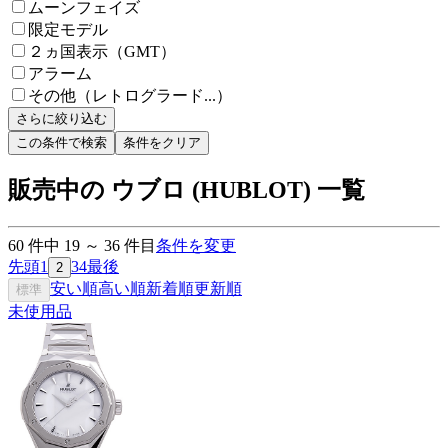
ムーンフェイズ
限定モデル
２ヵ国表示（GMT）
アラーム
その他（レトログラード...）
さらに絞り込む
この条件で検索
条件をクリア
販売中の ウブロ (HUBLOT) 一覧
60
件中
19
～
36
件目
条件を変更
先頭
1
3
4
最後
2
安い順
高い順
新着順
更新順
標準
未使用品