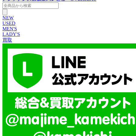
NEW
USED
MEN'S
LADY'S
買取