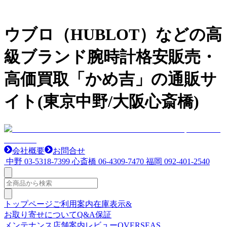
ウブロ（HUBLOT）などの高
級ブランド腕時計格安販売・
高価買取「かめ吉」の通販サ
イト(東京中野/大阪心斎橋)
会社概要
お問合せ
中野
03-5318-7399
心斎橋
06-4309-7470
福岡
092-401-2540
トップページ
ご利用案内
在庫表示&
お取り寄せについて
Q&A
保証
メンテナンス
店舗案内
レビュー
OVERSEAS