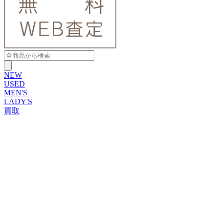
NEW
USED
MEN'S
LADY'S
買取
ROLEX
ブランドから探す
ブランドから探す
TUDOR
OMEGA
CARTIER
PATEK PHILIPPE
AUDEMARS PIGUET
A.LANGE&SOHNE
GLASHUTTE ORIGINAL
VACHERON CONSTANTIN
BREGUET
JAEGER-LECOULTRE