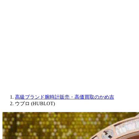
Sinn
ROGER DUBUIS
Montblanc
FREDERIQUE CONSTANT
MAURICE LACROIX
ULYSSE NARDIN
JAQUET DROZ
GRAHAM
PARMIGIANI FLEURIER
OTHER BRANDS
JEWELRY
高級ブランド腕時計販売・高価買取のかめ吉
ウブロ (HUBLOT)