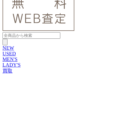
NEW
USED
MEN'S
LADY'S
買取
ROLEX
ブランドから探す
ブランドから探す
TUDOR
OMEGA
CARTIER
PATEK PHILIPPE
AUDEMARS PIGUET
A.LANGE&SOHNE
GLASHUTTE ORIGINAL
VACHERON CONSTANTIN
BREGUET
JAEGER-LECOULTRE