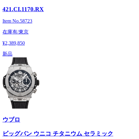
421.CI.1170.RX
Item No.
58723
在庫有/東京
¥2,389,850
新品
ウブロ
ビッグバン ウニコ チタニウム セラミック