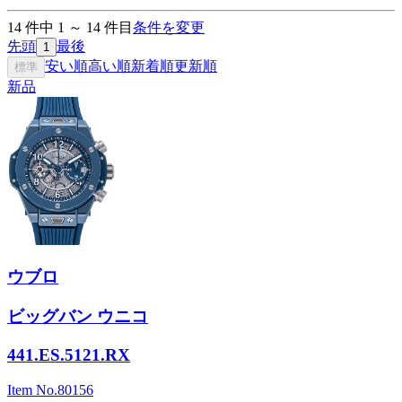
14
件中
1
～
14
件目
条件を変更
先頭
最後
1
安い順
高い順
新着順
更新順
標準
新品
ウブロ
ビッグバン ウニコ
441.ES.5121.RX
Item No.
80156