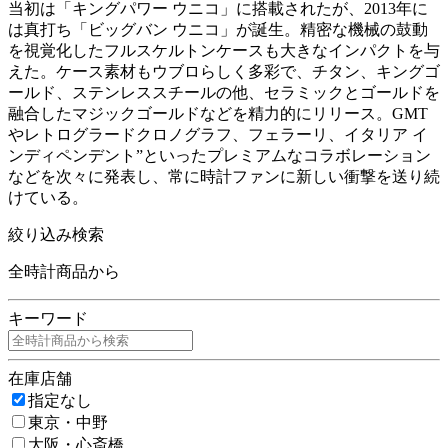
当初は「キングパワー ウニコ」に搭載されたが、2013年に
は真打ち「ビッグバン ウニコ」が誕生。精密な機械の鼓動
を視覚化したフルスケルトンケースも大きなインパクトを与
えた。ケース素材もウブロらしく多彩で、チタン、キングゴ
ールド、ステンレススチールの他、セラミックとゴールドを
融合したマジックゴールドなどを精力的にリリース。GMT
やレトログラードクロノグラフ、フェラーリ、イタリア イ
ンディペンデント”といったプレミアムなコラボレーション
などを次々に発表し、常に時計ファンに新しい衝撃を送り続
けている。
絞り込み検索
全時計商品から
キーワード
在庫店舗
指定なし
東京・中野
大阪・心斎橋