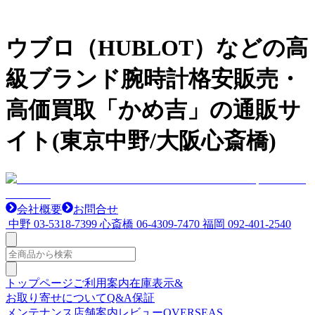
ウブロ（HUBLOT）などの高
級ブランド腕時計格安販売・
高価買取「かめ吉」の通販サ
イト(東京中野/大阪心斎橋)
会社概要
お問合せ
中野
03-5318-7399
心斎橋
06-4309-7470
福岡
092-401-2540
トップページ
ご利用案内
在庫表示&
お取り寄せについて
Q&A
保証
メンテナンス
店舗案内
レビュー
OVERSEAS