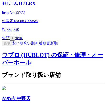
441.HX.1171.RX
Item No.
55772
お取寄せ/Out Of Stock
¥2,389,850
先頭
最後
1
安い順
高い順
新着順
更新順
標準
ウブロ (HUBLOT) の保証・修理・オー
バーホール
ブランド取り扱い店舗
かめ吉 中野店