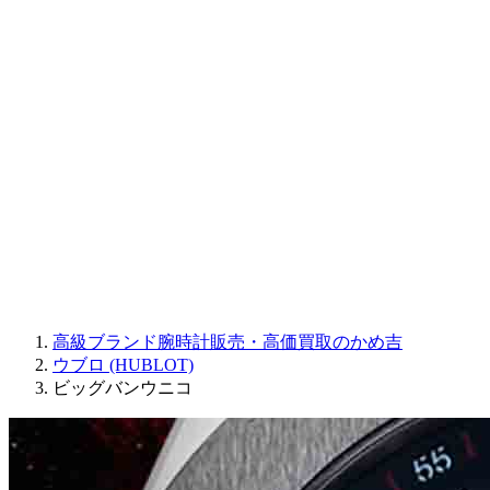
Sinn
ROGER DUBUIS
Montblanc
FREDERIQUE CONSTANT
MAURICE LACROIX
ULYSSE NARDIN
JAQUET DROZ
GRAHAM
PARMIGIANI FLEURIER
OTHER BRANDS
JEWELRY
高級ブランド腕時計販売・高価買取のかめ吉
ウブロ (HUBLOT)
ビッグバンウニコ