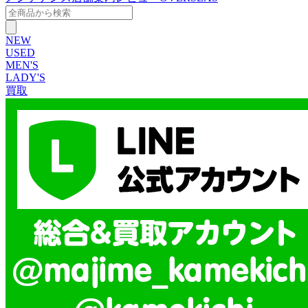
NEW
USED
MEN'S
LADY'S
買取