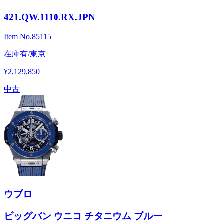
421.QW.1110.RX.JPN
Item No.
85115
在庫有/東京
¥2,129,850
中古
ウブロ
ビッグバン ウニコ チタニウム ブルー