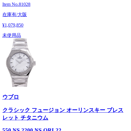
Item No.
81028
在庫有/大阪
¥1,079,850
未使用品
ウブロ
クラシック フュージョン オーリンスキー ブレス
レット チタニウム
550.NS.2200.NS.ORL22