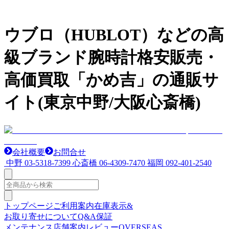
ウブロ（HUBLOT）などの高
級ブランド腕時計格安販売・
高価買取「かめ吉」の通販サ
イト(東京中野/大阪心斎橋)
会社概要
お問合せ
中野
03-5318-7399
心斎橋
06-4309-7470
福岡
092-401-2540
トップページ
ご利用案内
在庫表示&
お取り寄せについて
Q&A
保証
メンテナンス
店舗案内
レビュー
OVERSEAS