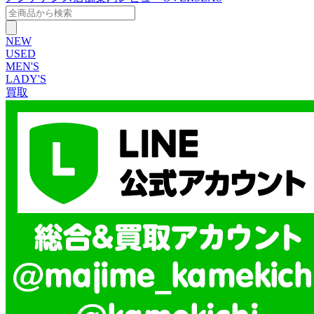
NEW
USED
MEN'S
LADY'S
買取