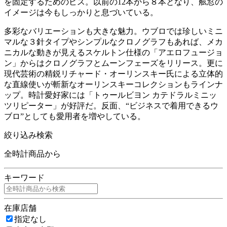
を固定するためのビス。以前の12本から８本となり、舷窓の
イメージは今もしっかりと息づいている。
多彩なバリエーションも大きな魅力。ウブロでは珍しいミニ
マルな３針タイプやシンプルなクロノグラフもあれば、メカ
ニカルな動きが見えるスケルトン仕様の「アエロフュージョ
ン」からはクロノグラフとムーンフェーズをリリース。更に
現代芸術の精鋭リチャード・オーリンスキー氏による立体的
な直線使いが斬新なオーリンスキーコレクションもラインナ
ップ。時計愛好家には「トゥールビヨン カテドラルミニッ
ツリピーター」が好評だ。反面、“ビジネスで着用できるウ
ブロ”としても愛用者を増やしている。
絞り込み検索
全時計商品から
キーワード
在庫店舗
指定なし