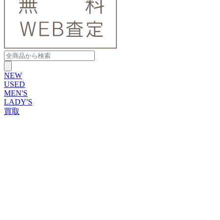
NEW
USED
MEN'S
LADY'S
買取
ROLEX
ブランドから探す
ブランドから探す
TUDOR
OMEGA
CARTIER
PATEK PHILIPPE
AUDEMARS PIGUET
A.LANGE&SOHNE
GLASHUTTE ORIGINAL
VACHERON CONSTANTIN
BREGUET
JAEGER-LECOULTRE