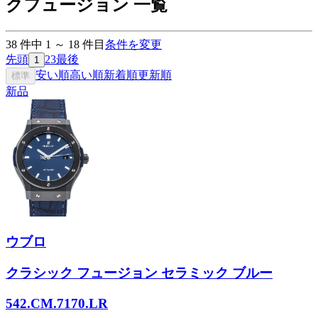
クフュージョン 一覧
38
件中
1
～
18
件目
条件を変更
先頭
2
3
最後
1
安い順
高い順
新着順
更新順
標準
新品
ウブロ
クラシック フュージョン セラミック ブルー
542.CM.7170.LR