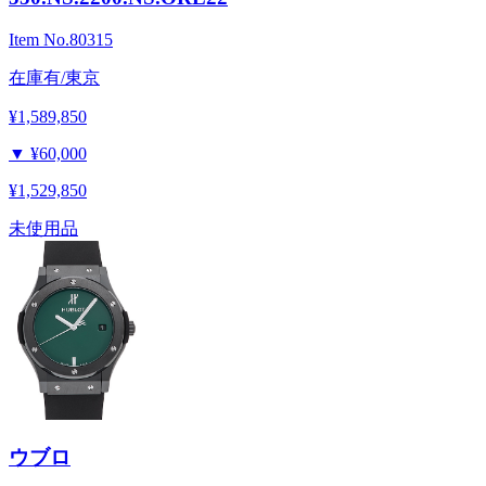
Item No.
80315
在庫有/東京
¥1,589,850
▼
¥60,000
¥1,529,850
未使用品
ウブロ