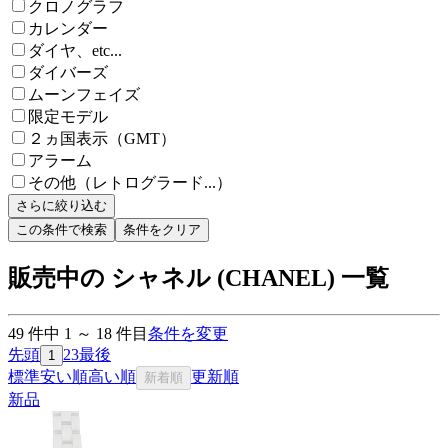
クロノグラフ
カレンダー
ダイヤ、etc...
ダイバーズ
ムーンフェイズ
限定モデル
２ヵ国表示（GMT）
アラーム
その他（レトログラード...）
さらに絞り込む
この条件で検索
条件をクリア
販売中の シャネル (CHANEL) 一覧
49
件中
1
～
18
件目
条件を変更
先頭
2
3
最後
1
標準
安い順
高い順
更新順
新着順
新品