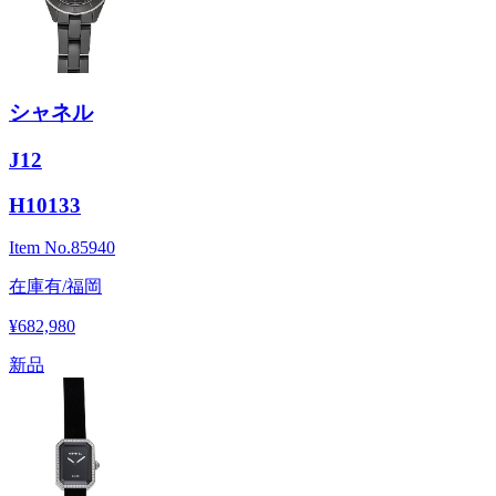
シャネル
J12
H10133
Item No.
85940
在庫有/福岡
¥682,980
新品