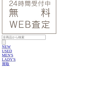
NEW
USED
MEN'S
LADY'S
買取
ROLEX
ブランドから探す
ブランドから探す
TUDOR
OMEGA
CARTIER
PATEK PHILIPPE
AUDEMARS PIGUET
A.LANGE&SOHNE
GLASHUTTE ORIGINAL