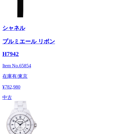
シャネル
プルミエール リボン
H7942
Item No.
65854
在庫有/東京
¥782,980
中古