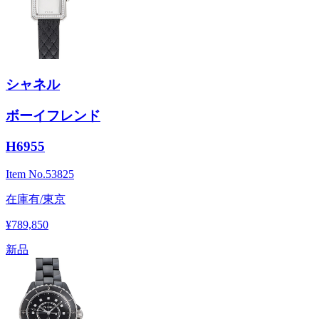
シャネル
ボーイフレンド
H6955
Item No.
53825
在庫有/東京
¥789,850
新品