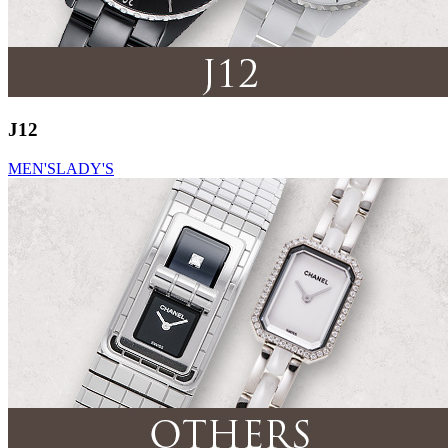
J12
MEN'S
LADY'S