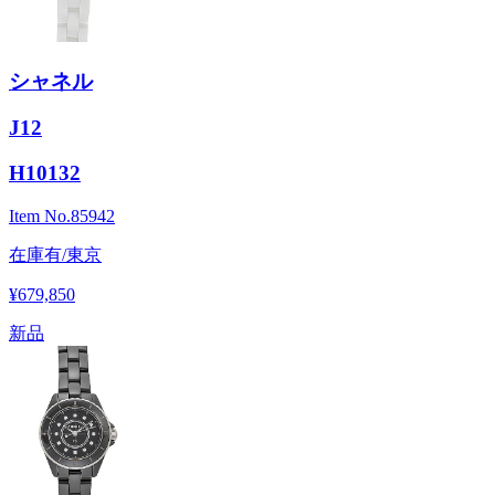
シャネル
J12
H10132
Item No.
85942
在庫有/東京
¥679,850
新品