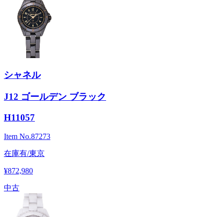
シャネル
J12 ゴールデン ブラック
H11057
Item No.
87273
在庫有/東京
¥872,980
中古