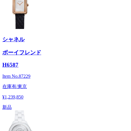
シャネル
ボーイフレンド
H6587
Item No.
87229
在庫有/東京
¥1,239,850
新品