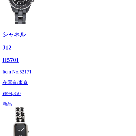
シャネル
J12
H5701
Item No.
52171
在庫有/東京
¥899,850
新品