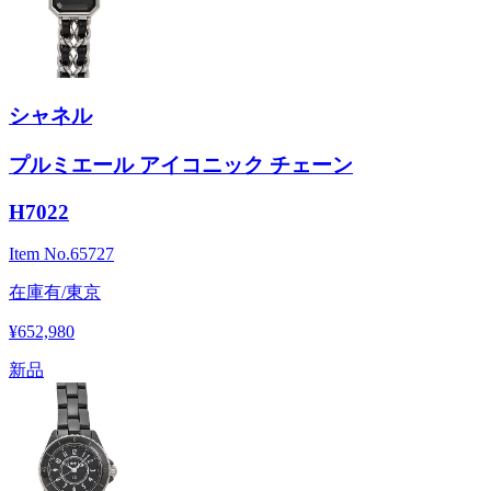
シャネル
プルミエール アイコニック チェーン
H7022
Item No.
65727
在庫有/東京
¥652,980
新品