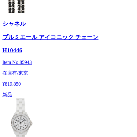
シャネル
プルミエール アイコニック チェーン
H10446
Item No.
85943
在庫有/東京
¥819,850
新品