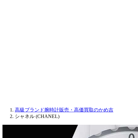
CORUM
CHRONOSWISS
BALL WATCH
Sinn
ROGER DUBUIS
Montblanc
FREDERIQUE CONSTANT
MAURICE LACROIX
ULYSSE NARDIN
JAQUET DROZ
GRAHAM
PARMIGIANI FLEURIER
OTHER BRANDS
JEWELRY
高級ブランド腕時計販売・高価買取のかめ吉
シャネル (CHANEL)