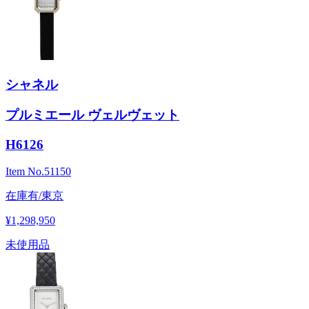
シャネル
プルミエール ヴェルヴェット
H6126
Item No.
51150
在庫有/東京
¥1,298,950
未使用品