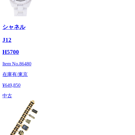
シャネル
J12
H5700
Item No.
86480
在庫有/東京
¥649,850
中古