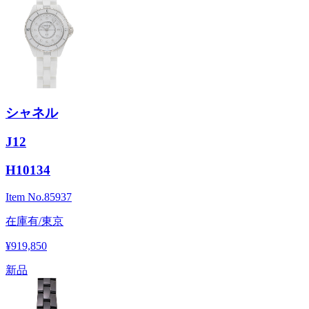
シャネル
J12
H10134
Item No.
85937
在庫有/東京
¥919,850
新品