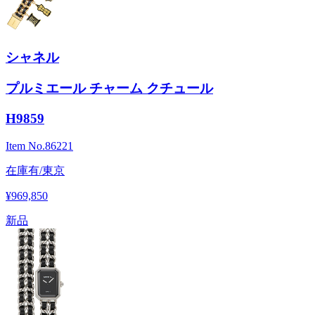
シャネル
プルミエール チャーム クチュール
H9859
Item No.
86221
在庫有/東京
¥969,850
新品