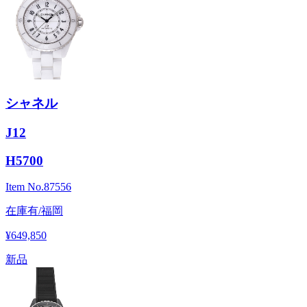
シャネル
J12
H5700
Item No.
87556
在庫有/福岡
¥649,850
新品