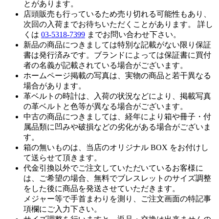
とがあります。
店頭販売も行っているため売り切れる可能性もあり、
次回の入荷までお待ちいただくことがあります。 詳し
くは
03-5318-7399
までお問い合わせ下さい。
新品の商品につきましては特別な記載がない限り保証
書は発行済みです。ブランドによっては保証書に買付
者の名義が記載されている場合がございます。
ホームページ掲載の写真は、実物の商品と若干異なる
場合があります。
革ベルトの時計は、入荷の状況などにより、掲載写真
の革ベルトと色等が異なる場合がございます。
中古の商品につきましては、経年により箱や冊子・付
属品類に凹みや破損などの劣化がある場合がございま
す。
箱の無いものは、当店のオリジナル BOX をお付けし
て送らせて頂きます。
代金引換以外でご注文していただいているお客様に
は、ご希望の場合、無料でブレスレットのサイズ調整
をした後に商品を発送させていただきます。
メジャー等で手首まわりを測り、ご注文画面の特記事
項欄にご入力下さい。