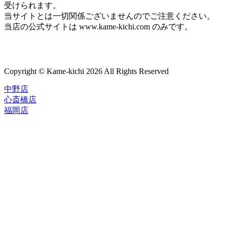
受けられます。
当サイトとは一切関係ございませんのでご注意ください。
当店の公式サイトは www.kame-kichi.com のみです。
Copyright © Kame-kichi 2026 All Rights Reserved
中野店
心斎橋店
福岡店
トップページ
ブランド一覧
ROLEX
ご利用案内
TUDOR
中古品のススメ
OMEGA
在庫表示&お取り寄せについて
CARTIER
Q&A
PATEK PHILIPPE
保証・メンテナンス
AUDEMARS PIGUET
A.LANGE&SOHNE
店舗案内
GLASHUTTE ORIGINAL