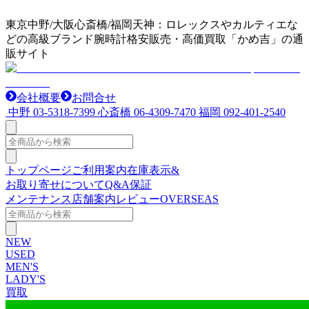
東京中野/大阪心斎橋/福岡天神：ロレックスやカルティエな
どの高級ブランド腕時計格安販売・高価買取「かめ吉」の通
販サイト
会社概要
お問合せ
中野
03-5318-7399
心斎橋
06-4309-7470
福岡
092-401-2540
トップページ
ご利用案内
在庫表示&
お取り寄せについて
Q&A
保証
メンテナンス
店舗案内
レビュー
OVERSEAS
NEW
USED
MEN'S
LADY'S
買取