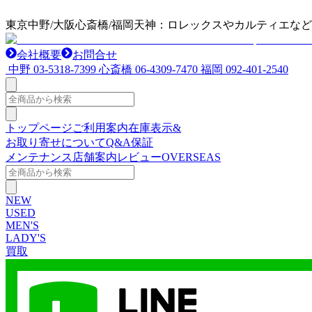
東京中野/大阪心斎橋/福岡天神：ロレックスやカルティエな
会社概要
お問合せ
中野
03-5318-7399
心斎橋
06-4309-7470
福岡
092-401-2540
トップページ
ご利用案内
在庫表示&
お取り寄せについて
Q&A
保証
メンテナンス
店舗案内
レビュー
OVERSEAS
NEW
USED
MEN'S
LADY'S
買取