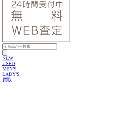
NEW
USED
MEN'S
LADY'S
買取
ROLEX
ブランドから探す
ブランドから探す
TUDOR
OMEGA
CARTIER
PATEK PHILIPPE
AUDEMARS PIGUET
A.LANGE&SOHNE
GLASHUTTE ORIGINAL