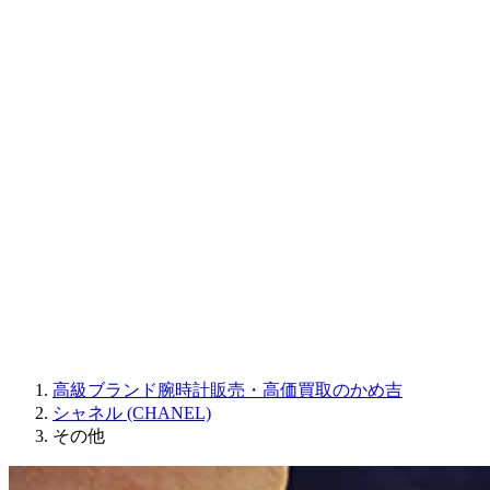
CORUM
CHRONOSWISS
BALL WATCH
Sinn
ROGER DUBUIS
Montblanc
FREDERIQUE CONSTANT
MAURICE LACROIX
ULYSSE NARDIN
JAQUET DROZ
GRAHAM
PARMIGIANI FLEURIER
OTHER BRANDS
JEWELRY
高級ブランド腕時計販売・高価買取のかめ吉
シャネル (CHANEL)
その他