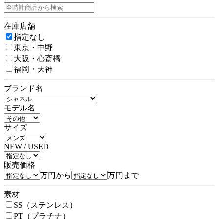
在庫店舗
指定なし
東京・中野
大阪・心斎橋
福岡・天神
ブランド名
モデル名
サイズ
NEW / USED
販売価格
万円から
万円まで
素材
SS（ステンレス）
PT（プラチナ）