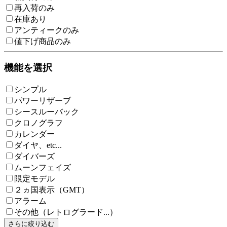
再入荷のみ
在庫あり
アンティークのみ
値下げ商品のみ
機能を選択
シンプル
パワーリザーブ
シースルーバック
クロノグラフ
カレンダー
ダイヤ、etc...
ダイバーズ
ムーンフェイズ
限定モデル
２ヵ国表示（GMT）
アラーム
その他（レトログラード...）
さらに絞り込む