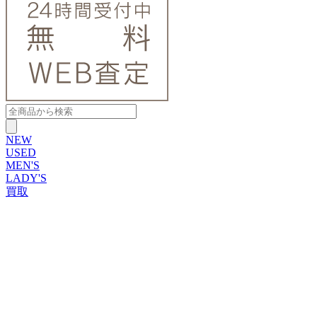
NEW
USED
MEN'S
LADY'S
買取
ROLEX
ブランドから探す
ブランドから探す
TUDOR
OMEGA
CARTIER
PATEK PHILIPPE
AUDEMARS PIGUET
A.LANGE&SOHNE
GLASHUTTE ORIGINAL