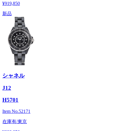
¥919,850
新品
シャネル
J12
H5701
Item No.
52171
在庫有/東京