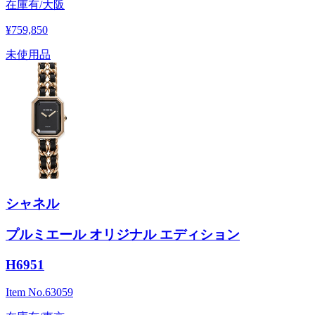
在庫有/大阪
¥759,850
未使用品
シャネル
プルミエール オリジナル エディション
H6951
Item No.
63059