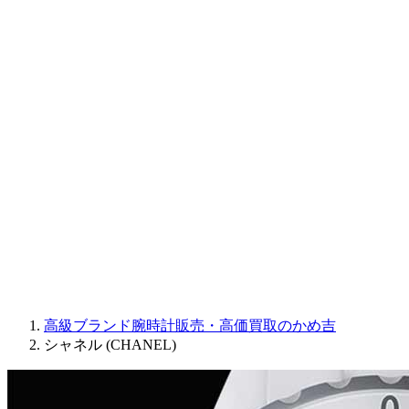
CORUM
CHRONOSWISS
BALL WATCH
Sinn
ROGER DUBUIS
Montblanc
FREDERIQUE CONSTANT
MAURICE LACROIX
ULYSSE NARDIN
JAQUET DROZ
GRAHAM
PARMIGIANI FLEURIER
OTHER BRANDS
JEWELRY
高級ブランド腕時計販売・高価買取のかめ吉
シャネル (CHANEL)