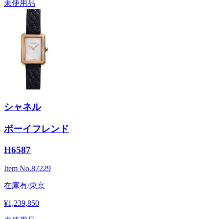
未使用品
シャネル
ボーイフレンド
H6587
Item No.
87229
在庫有/東京
¥1,239,850