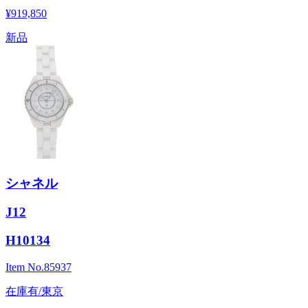
¥919,850
新品
シャネル
J12
H10134
Item No.
85937
在庫有/東京