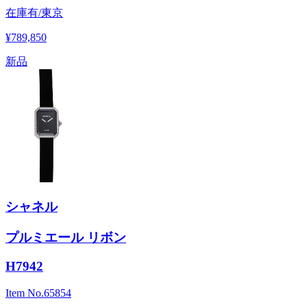
在庫有/東京
¥789,850
新品
シャネル
プルミエール リボン
H7942
Item No.
65854