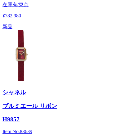
在庫有/東京
¥782,980
新品
シャネル
プルミエール リボン
H9857
Item No.
83639