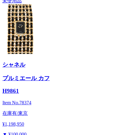
未使用品
シャネル
プルミエール カフ
H9861
Item No.
78374
在庫有/東京
¥1,198,950
▼
¥100,000