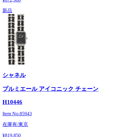
新品
シャネル
プルミエール アイコニック チェーン
H10446
Item No.
85943
在庫有/東京
¥819,850