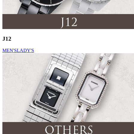
J12
MEN'S
LADY'S