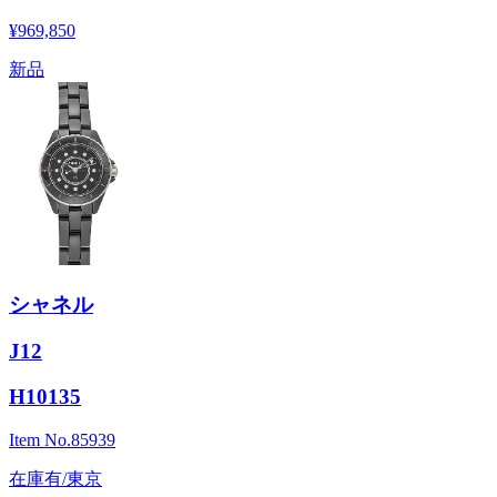
¥969,850
新品
シャネル
J12
H10135
Item No.
85939
在庫有/東京