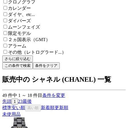
クロノグラフ
カレンダー
ダイヤ、etc...
ダイバーズ
ムーンフェイズ
限定モデル
２ヵ国表示（GMT）
アラーム
その他（レトログラード...）
さらに絞り込む
この条件で検索
条件をクリア
販売中の シャネル (CHANEL) 一覧
49
件中
1
～
18
件目
条件を変更
先頭
2
3
最後
1
標準
安い順
新着順
更新順
高い順
未使用品