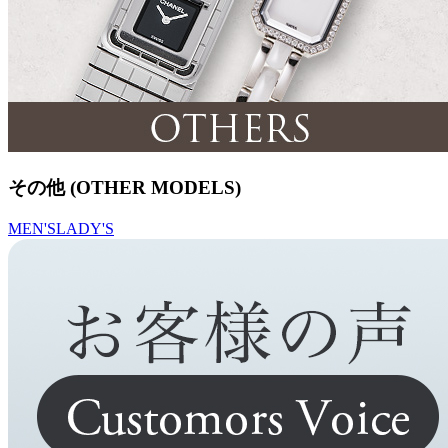
その他 (OTHER MODELS)
MEN'S
LADY'S