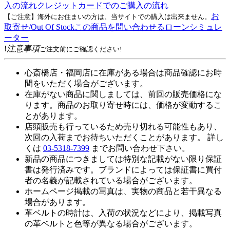
入の流れ
クレジットカードでのご購入の流れ
お
【ご注意】海外にお住まいの方は、当サイトでの購入は出来ません。
取寄せ/Out Of Stock
この商品を問い合わせる
ローンシミュレ
ーター
!
注意事項
ご注文前にご確認ください!
心斎橋店・福岡店に在庫がある場合は商品確認にお時
間をいただく場合がございます。
在庫がない商品に関しましては、前回の販売価格にな
ります。商品のお取り寄せ時には、価格が変動するこ
とがあります。
店頭販売も行っているため売り切れる可能性もあり、
次回の入荷までお待ちいただくことがあります。 詳し
くは
03-5318-7399
までお問い合わせ下さい。
新品の商品につきましては特別な記載がない限り保証
書は発行済みです。ブランドによっては保証書に買付
者の名義が記載されている場合がございます。
ホームページ掲載の写真は、実物の商品と若干異なる
場合があります。
革ベルトの時計は、入荷の状況などにより、掲載写真
の革ベルトと色等が異なる場合がございます。