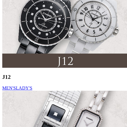
J12
MEN'S
LADY'S