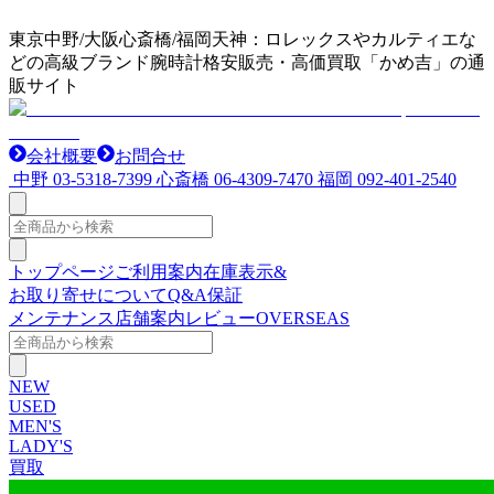
東京中野/大阪心斎橋/福岡天神：ロレックスやカルティエな
どの高級ブランド腕時計格安販売・高価買取「かめ吉」の通
販サイト
会社概要
お問合せ
中野
03-5318-7399
心斎橋
06-4309-7470
福岡
092-401-2540
トップページ
ご利用案内
在庫表示&
お取り寄せについて
Q&A
保証
メンテナンス
店舗案内
レビュー
OVERSEAS
NEW
USED
MEN'S
LADY'S
買取