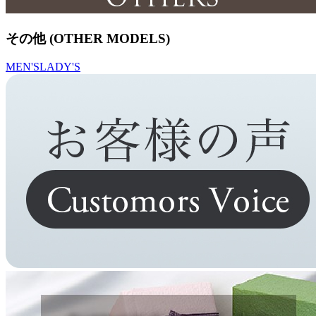
その他 (OTHER MODELS)
MEN'S
LADY'S