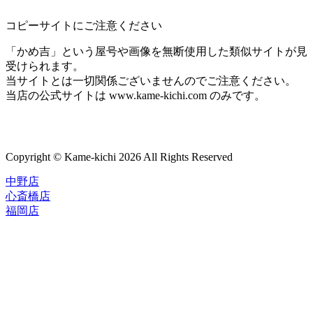
コピーサイトにご注意ください
「かめ吉」という屋号や画像を無断使用した類似サイトが見
受けられます。
当サイトとは一切関係ございませんのでご注意ください。
当店の公式サイトは www.kame-kichi.com のみです。
Copyright © Kame-kichi 2026 All Rights Reserved
中野店
心斎橋店
福岡店
トップページ
ブランド一覧
ROLEX
ご利用案内
TUDOR
中古品のススメ
OMEGA