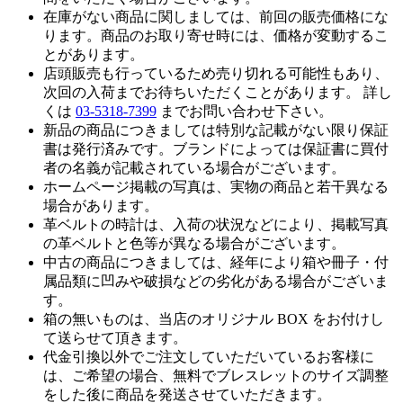
在庫がない商品に関しましては、前回の販売価格にな
ります。商品のお取り寄せ時には、価格が変動するこ
とがあります。
店頭販売も行っているため売り切れる可能性もあり、
次回の入荷までお待ちいただくことがあります。 詳し
くは
03-5318-7399
までお問い合わせ下さい。
新品の商品につきましては特別な記載がない限り保証
書は発行済みです。ブランドによっては保証書に買付
者の名義が記載されている場合がございます。
ホームページ掲載の写真は、実物の商品と若干異なる
場合があります。
革ベルトの時計は、入荷の状況などにより、掲載写真
の革ベルトと色等が異なる場合がございます。
中古の商品につきましては、経年により箱や冊子・付
属品類に凹みや破損などの劣化がある場合がございま
す。
箱の無いものは、当店のオリジナル BOX をお付けし
て送らせて頂きます。
代金引換以外でご注文していただいているお客様に
は、ご希望の場合、無料でブレスレットのサイズ調整
をした後に商品を発送させていただきます。