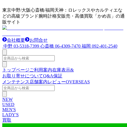
東京中野/大阪心斎橋/福岡天神：ロレックスやカルティエな
どの高級ブランド腕時計格安販売・高価買取「かめ吉」の通
販サイト
会社概要
お問合せ
中野
03-5318-7399
心斎橋
06-4309-7470
福岡
092-401-2540
トップページ
ご利用案内
在庫表示&
お取り寄せについて
Q&A
保証
メンテナンス
店舗案内
レビュー
OVERSEAS
NEW
USED
MEN'S
LADY'S
買取