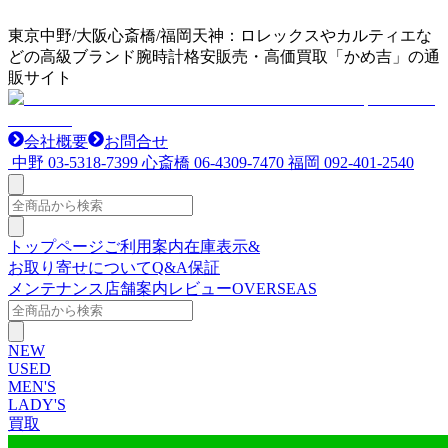
東京中野/大阪心斎橋/福岡天神：ロレックスやカルティエな
どの高級ブランド腕時計格安販売・高価買取「かめ吉」の通
販サイト
会社概要
お問合せ
中野
03-5318-7399
心斎橋
06-4309-7470
福岡
092-401-2540
トップページ
ご利用案内
在庫表示&
お取り寄せについて
Q&A
保証
メンテナンス
店舗案内
レビュー
OVERSEAS
NEW
USED
MEN'S
LADY'S
買取