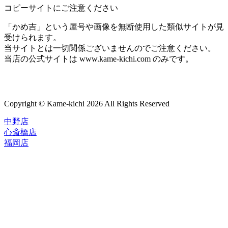
コピーサイトにご注意ください
「かめ吉」という屋号や画像を無断使用した類似サイトが見
受けられます。
当サイトとは一切関係ございませんのでご注意ください。
当店の公式サイトは www.kame-kichi.com のみです。
Copyright © Kame-kichi 2026 All Rights Reserved
中野店
心斎橋店
福岡店
トップページ
ブランド一覧
ROLEX
ご利用案内
TUDOR
中古品のススメ
OMEGA
在庫表示&お取り寄せについて
CARTIER