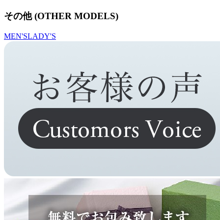
その他 (OTHER MODELS)
MEN'S
LADY'S