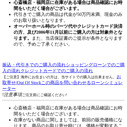
心斎橋店・福岡店に在庫がある場合は商品確認にお時
間をいただく場合がございます。
代引きでご購入の商品は代金が50万円未満、現金のみ
のお取り扱いとなります。
オーバーホール時のパーツ代やクレジットカード決済
の方、及び2006年11月以前にご購入の方は対象外とな
ります。
また、当店保証書のご提示が条件となります
ので、予めご了承ください。
振込・代引きでのご購入の流れ
ショッピングローンでのご購
入の流れ
クレジットカードでのご購入の流れ
お
【ご注意】海外にお住まいの方は、当サイトでの購入は出来ません。
取寄せ/Out Of Stock
この商品を問い合わせる
ローンシミュレ
ーター
!
注意事項
ご注文前にご確認ください!
心斎橋店・福岡店に在庫がある場合は商品確認にお時
間をいただく場合がございます。
在庫がない商品に関しましては、前回の販売価格にな
ります。商品のお取り寄せ時には、価格が変動するこ