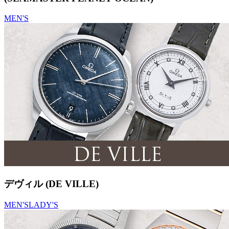
MEN'S
デヴィル (DE VILLE)
MEN'S
LADY'S