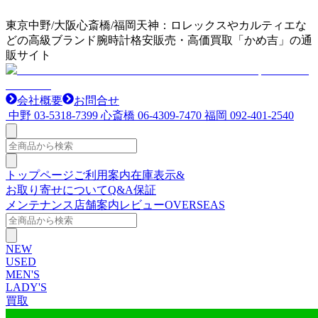
東京中野/大阪心斎橋/福岡天神：ロレックスやカルティエな
どの高級ブランド腕時計格安販売・高価買取「かめ吉」の通
販サイト
会社概要
お問合せ
中野
03-5318-7399
心斎橋
06-4309-7470
福岡
092-401-2540
トップページ
ご利用案内
在庫表示&
お取り寄せについて
Q&A
保証
メンテナンス
店舗案内
レビュー
OVERSEAS
NEW
USED
MEN'S
LADY'S
買取