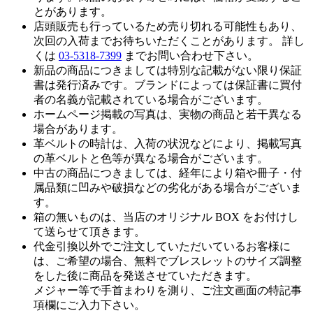
とがあります。
店頭販売も行っているため売り切れる可能性もあり、
次回の入荷までお待ちいただくことがあります。 詳し
くは
03-5318-7399
までお問い合わせ下さい。
新品の商品につきましては特別な記載がない限り保証
書は発行済みです。ブランドによっては保証書に買付
者の名義が記載されている場合がございます。
ホームページ掲載の写真は、実物の商品と若干異なる
場合があります。
革ベルトの時計は、入荷の状況などにより、掲載写真
の革ベルトと色等が異なる場合がございます。
中古の商品につきましては、経年により箱や冊子・付
属品類に凹みや破損などの劣化がある場合がございま
す。
箱の無いものは、当店のオリジナル BOX をお付けし
て送らせて頂きます。
代金引換以外でご注文していただいているお客様に
は、ご希望の場合、無料でブレスレットのサイズ調整
をした後に商品を発送させていただきます。
メジャー等で手首まわりを測り、ご注文画面の特記事
項欄にご入力下さい。