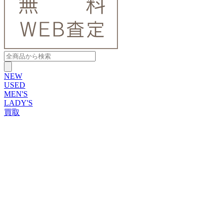
NEW
USED
MEN'S
LADY'S
買取
ROLEX
ブランドから探す
ブランドから探す
TUDOR
OMEGA
CARTIER
PATEK PHILIPPE
AUDEMARS PIGUET
A.LANGE&SOHNE
GLASHUTTE ORIGINAL
VACHERON CONSTANTIN
BREGUET
JAEGER-LECOULTRE