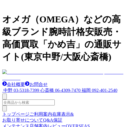
オメガ（OMEGA）などの高
級ブランド腕時計格安販売・
高価買取「かめ吉」の通販サ
イト(東京中野/大阪心斎橋)
会社概要
お問合せ
中野
03-5318-7399
心斎橋
06-4309-7470
福岡
092-401-2540
トップページ
ご利用案内
在庫表示&
お取り寄せについて
Q&A
保証
メンテナンス
店舗案内
レビュー
OVERSEAS