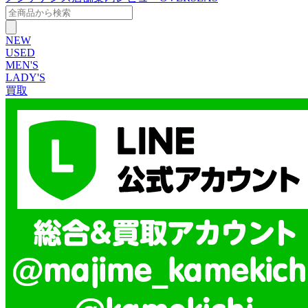
NEW
USED
MEN'S
LADY'S
買取