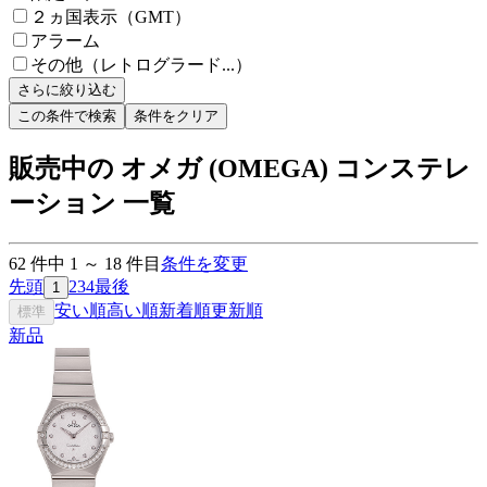
２ヵ国表示（GMT）
アラーム
その他（レトログラード...）
さらに絞り込む
この条件で検索
条件をクリア
販売中の オメガ (OMEGA) コンステレ
ーション 一覧
62
件中
1
～
18
件目
条件を変更
先頭
2
3
4
最後
1
安い順
高い順
新着順
更新順
標準
新品