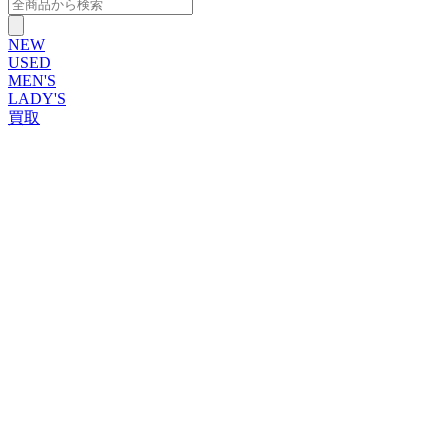
NEW
USED
MEN'S
LADY'S
買取
ROLEX
ブランドから探す
ブランドから探す
TUDOR
OMEGA
CARTIER
PATEK PHILIPPE
AUDEMARS PIGUET
A.LANGE&SOHNE
GLASHUTTE ORIGINAL
VACHERON CONSTANTIN
BREGUET
JAEGER-LECOULTRE
SEIKO
TAG Heuer
IWC
BREITLING
PANERAI
FRANCK MULLER