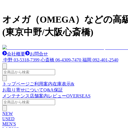
オメガ（OMEGA）などの
(東京中野/大阪心斎橋)
会社概要
お問合せ
中野
03-5318-7399
心斎橋
06-4309-7470
福岡
092-401-2540
トップページ
ご利用案内
在庫表示&
お取り寄せについて
Q&A
保証
メンテナンス
店舗案内
レビュー
OVERSEAS
NEW
USED
MEN'S