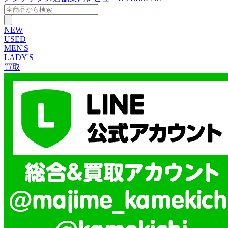
NEW
USED
MEN'S
LADY'S
買取