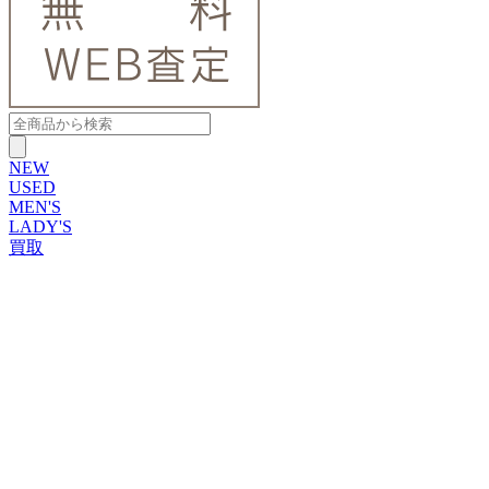
NEW
USED
MEN'S
LADY'S
買取
ROLEX
ブランドから探す
ブランドから探す
TUDOR
OMEGA
CARTIER
PATEK PHILIPPE
AUDEMARS PIGUET
A.LANGE&SOHNE
GLASHUTTE ORIGINAL
VACHERON CONSTANTIN
BREGUET
JAEGER-LECOULTRE