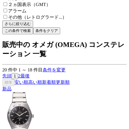
２ヵ国表示（GMT）
アラーム
その他（レトログラード...）
さらに絞り込む
この条件で検索
条件をクリア
販売中の オメガ (OMEGA) コンステレ
ーション 一覧
20
件中
1
～
18
件目
条件を変更
先頭
2
最後
1
安い順
高い順
新着順
更新順
標準
新品