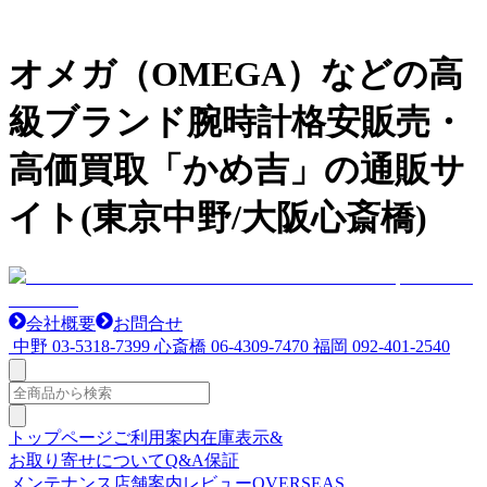
オメガ（OMEGA）などの高
級ブランド腕時計格安販売・
高価買取「かめ吉」の通販サ
イト(東京中野/大阪心斎橋)
会社概要
お問合せ
中野
03-5318-7399
心斎橋
06-4309-7470
福岡
092-401-2540
トップページ
ご利用案内
在庫表示&
お取り寄せについて
Q&A
保証
メンテナンス
店舗案内
レビュー
OVERSEAS