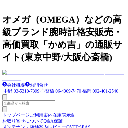
オメガ（OMEGA）などの高
級ブランド腕時計格安販売・
高価買取「かめ吉」の通販サ
イト(東京中野/大阪心斎橋)
会社概要
お問合せ
中野
03-5318-7399
心斎橋
06-4309-7470
福岡
092-401-2540
トップページ
ご利用案内
在庫表示&
お取り寄せについて
Q&A
保証
メンテナンス
店舗案内
レビュー
OVERSEAS