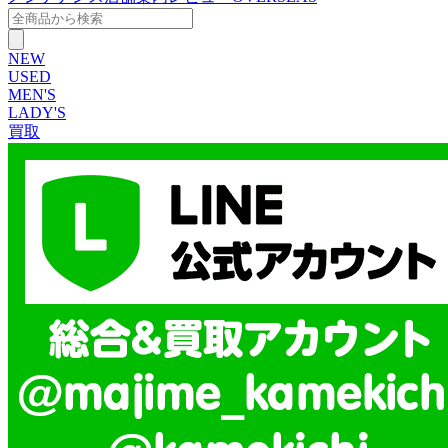
NEW
USED
MEN'S
LADY'S
買取