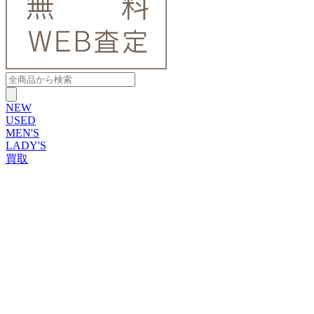
NEW
USED
MEN'S
LADY'S
買取
ROLEX
ブランドから探す
ブランドから探す
TUDOR
OMEGA
CARTIER
PATEK PHILIPPE
AUDEMARS PIGUET
A.LANGE&SOHNE
GLASHUTTE ORIGINAL
VACHERON CONSTANTIN
BREGUET
JAEGER-LECOULTRE