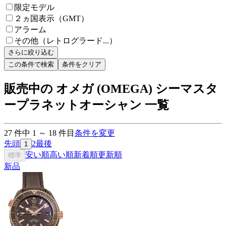
限定モデル
２ヵ国表示（GMT）
アラーム
その他（レトログラード...）
さらに絞り込む
この条件で検索
条件をクリア
販売中の オメガ (OMEGA) シーマスタ
ープラネットオーシャン 一覧
27
件中
1
～
18
件目
条件を変更
先頭
2
最後
1
安い順
高い順
新着順
更新順
標準
新品