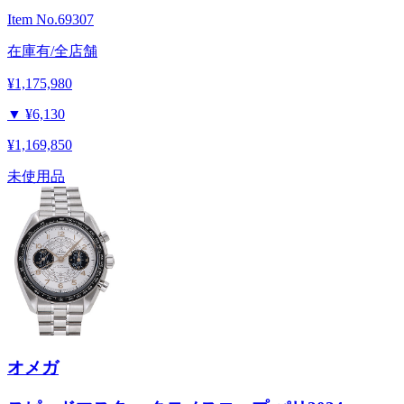
Item No.
69307
在庫有/全店舗
¥1,175,980
▼
¥6,130
¥1,169,850
未使用品
オメガ