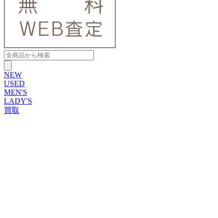
NEW
USED
MEN'S
LADY'S
買取
ROLEX
ブランドから探す
ブランドから探す
TUDOR
OMEGA
CARTIER
PATEK PHILIPPE
AUDEMARS PIGUET
A.LANGE&SOHNE
GLASHUTTE ORIGINAL
VACHERON CONSTANTIN
BREGUET
JAEGER-LECOULTRE