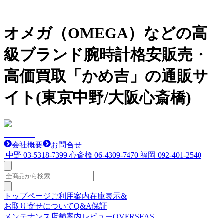
オメガ（OMEGA）などの高
級ブランド腕時計格安販売・
高価買取「かめ吉」の通販サ
イト(東京中野/大阪心斎橋)
会社概要
お問合せ
中野
03-5318-7399
心斎橋
06-4309-7470
福岡
092-401-2540
トップページ
ご利用案内
在庫表示&
お取り寄せについて
Q&A
保証
メンテナンス
店舗案内
レビュー
OVERSEAS