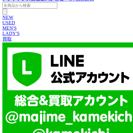
NEW
USED
MEN'S
LADY'S
買取