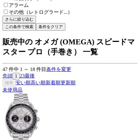
アラーム
その他（レトログラード...）
さらに絞り込む
この条件で検索
条件をクリア
販売中の オメガ (OMEGA) スピードマ
スター プロ（手巻き） 一覧
47
件中
1
～
18
件目
条件を変更
先頭
2
3
最後
1
安い順
高い順
新着順
更新順
標準
未使用品