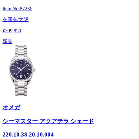
Item No.
87236
在庫有/大阪
¥709,850
新品
オメガ
シーマスター アクアテラ シェード
220.10.38.20.10.004