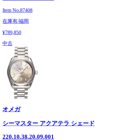
Item No.
87408
在庫有/福岡
¥789,850
中古
オメガ
シーマスター アクアテラ シェード
220.10.38.20.09.001