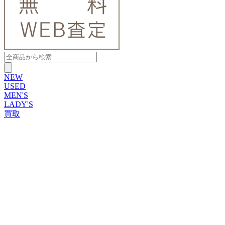
NEW
USED
MEN'S
LADY'S
買取
ROLEX
ブランドから探す
ブランドから探す
TUDOR
OMEGA
CARTIER
PATEK PHILIPPE
AUDEMARS PIGUET
A.LANGE&SOHNE
GLASHUTTE ORIGINAL
VACHERON CONSTANTIN
BREGUET
JAEGER-LECOULTRE