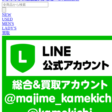
NEW
USED
MEN'S
LADY'S
買取