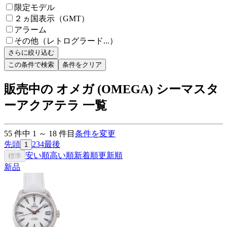
限定モデル
２ヵ国表示（GMT）
アラーム
その他（レトログラード...）
さらに絞り込む
この条件で検索
条件をクリア
販売中の オメガ (OMEGA) シーマスタ
ーアクアテラ 一覧
55
件中
1
～
18
件目
条件を変更
先頭
2
3
4
最後
1
安い順
高い順
新着順
更新順
標準
新品