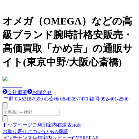
オメガ（OMEGA）などの高
級ブランド腕時計格安販売・
高価買取「かめ吉」の通販サ
イト(東京中野/大阪心斎橋)
会社概要
お問合せ
中野
03-5318-7399
心斎橋
06-4309-7470
福岡
092-401-2540
トップページ
ご利用案内
在庫表示&
お取り寄せについて
Q&A
保証
メンテナンス
店舗案内
レビュー
OVERSEAS