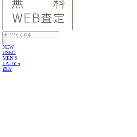
NEW
USED
MEN'S
LADY'S
買取
ROLEX
ブランドから探す
ブランドから探す
TUDOR
OMEGA
CARTIER
PATEK PHILIPPE
AUDEMARS PIGUET
A.LANGE&SOHNE
GLASHUTTE ORIGINAL
VACHERON CONSTANTIN
BREGUET
JAEGER-LECOULTRE