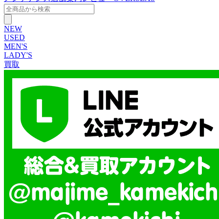
NEW
USED
MEN'S
LADY'S
買取