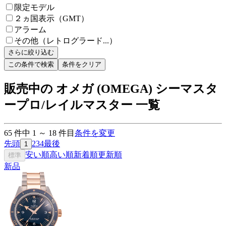
限定モデル
２ヵ国表示（GMT）
アラーム
その他（レトログラード...）
さらに絞り込む
この条件で検索
条件をクリア
販売中の オメガ (OMEGA) シーマスタ
ープロ/レイルマスター 一覧
65
件中
1
～
18
件目
条件を変更
先頭
2
3
4
最後
1
安い順
高い順
新着順
更新順
標準
新品