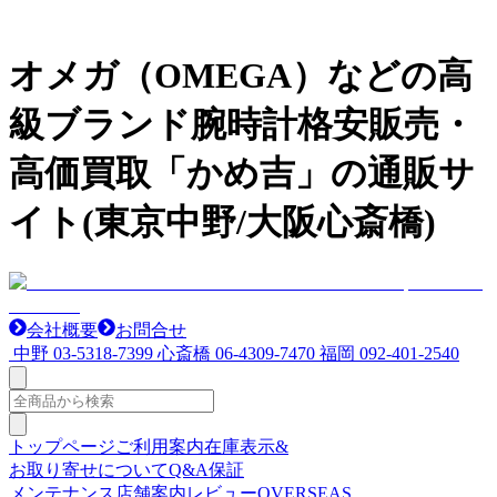
オメガ（OMEGA）などの高
級ブランド腕時計格安販売・
高価買取「かめ吉」の通販サ
イト(東京中野/大阪心斎橋)
会社概要
お問合せ
中野
03-5318-7399
心斎橋
06-4309-7470
福岡
092-401-2540
トップページ
ご利用案内
在庫表示&
お取り寄せについて
Q&A
保証
メンテナンス
店舗案内
レビュー
OVERSEAS