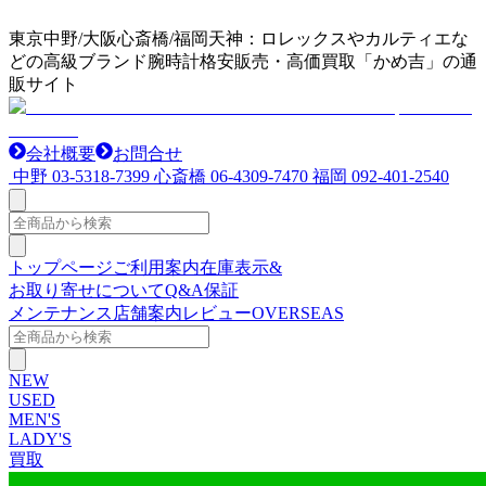
東京中野/大阪心斎橋/福岡天神：ロレックスやカルティエな
どの高級ブランド腕時計格安販売・高価買取「かめ吉」の通
販サイト
会社概要
お問合せ
中野
03-5318-7399
心斎橋
06-4309-7470
福岡
092-401-2540
トップページ
ご利用案内
在庫表示&
お取り寄せについて
Q&A
保証
メンテナンス
店舗案内
レビュー
OVERSEAS
NEW
USED
MEN'S
LADY'S
買取