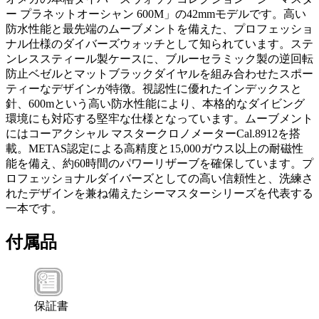
ー プラネットオーシャン 600M」の42mmモデルです。高い
防水性能と最先端のムーブメントを備えた、プロフェッショ
ナル仕様のダイバーズウォッチとして知られています。ステ
ンレススティール製ケースに、ブルーセラミック製の逆回転
防止ベゼルとマットブラックダイヤルを組み合わせたスポー
ティーなデザインが特徴。視認性に優れたインデックスと
針、600mという高い防水性能により、本格的なダイビング
環境にも対応する堅牢な仕様となっています。ムーブメント
にはコーアクシャル マスタークロノメーターCal.8912を搭
載。METAS認定による高精度と15,000ガウス以上の耐磁性
能を備え、約60時間のパワーリザーブを確保しています。プ
ロフェッショナルダイバーズとしての高い信頼性と、洗練さ
れたデザインを兼ね備えたシーマスターシリーズを代表する
一本です。
付属品
保証書