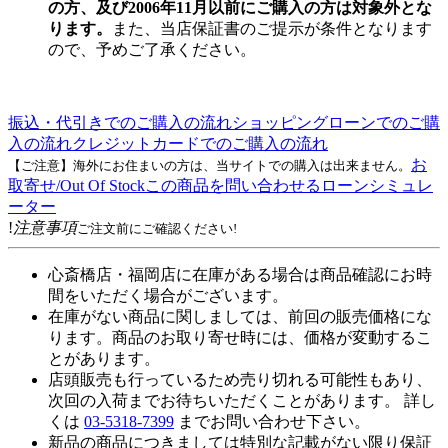
の方、及び2006年11月以前にご購入の方は対象外とな
ります。
また、当店保証書のご提示が条件となります
ので、予めご了承ください。
振込・代引きでのご購入の流れ
ショッピングローンでのご購
入の流れ
クレジットカードでのご購入の流れ
お
【ご注意】海外にお住まいの方は、当サイトでの購入は出来ません。
取寄せ/Out Of Stock
この商品を問い合わせる
ローンシミュレ
ーター
!
注意事項
ご注文前にご確認ください!
心斎橋店・福岡店に在庫がある場合は商品確認にお時
間をいただく場合がございます。
在庫がない商品に関しましては、前回の販売価格にな
ります。商品のお取り寄せ時には、価格が変動するこ
とがあります。
店頭販売も行っているため売り切れる可能性もあり、
次回の入荷までお待ちいただくことがあります。 詳し
くは
03-5318-7399
までお問い合わせ下さい。
新品の商品につきましては特別な記載がない限り保証