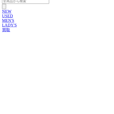
NEW
USED
MEN'S
LADY'S
買取
ROLEX
ブランドから探す
ブランドから探す
TUDOR
OMEGA
CARTIER
PATEK PHILIPPE
AUDEMARS PIGUET
A.LANGE&SOHNE
GLASHUTTE ORIGINAL
VACHERON CONSTANTIN
BREGUET
JAEGER-LECOULTRE
SEIKO
TAG Heuer
IWC
BREITLING
PANERAI
FRANCK MULLER