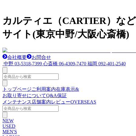
カルティエ（CARTIER）
サイト(東京中野/大阪心斎橋)
会社概要
お問合せ
中野
03-5318-7399
心斎橋
06-4309-7470
福岡
092-401-2540
トップページ
ご利用案内
在庫表示&
お取り寄せについて
Q&A
保証
メンテナンス
店舗案内
レビュー
OVERSEAS
NEW
USED
MEN'S