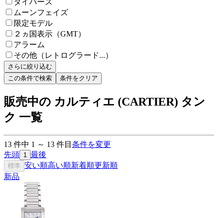
ダイバーズ
ムーンフェイズ
限定モデル
２ヵ国表示（GMT）
アラーム
その他（レトログラード...）
さらに絞り込む
この条件で検索
条件をクリア
販売中の カルティエ (CARTIER) タン
ク 一覧
13
件中
1
～
13
件目
条件を変更
先頭
最後
1
安い順
高い順
新着順
更新順
標準
新品