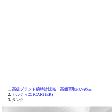
CORUM
CHRONOSWISS
BALL WATCH
Sinn
ROGER DUBUIS
Montblanc
FREDERIQUE CONSTANT
MAURICE LACROIX
ULYSSE NARDIN
JAQUET DROZ
GRAHAM
PARMIGIANI FLEURIER
OTHER BRANDS
JEWELRY
高級ブランド腕時計販売・高価買取のかめ吉
カルティエ (CARTIER)
タンク