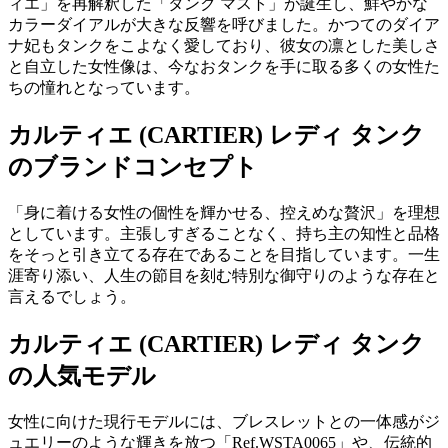
ィエ」を再解釈した「タンク マスト」が誕生し、鮮やかな
カラーダイアルが大きな反響を呼びました。かつてのダイア
ナ妃もタンクをこよなく愛しており、彼女の凛とした美しさ
と自立した女性像は、今なおタンクを手に取る多くの女性た
ちの憧れとなっています。
カルティエ (CARTIER) レディ タンク
のブランドコンセプト
「身に着ける女性の個性を輝かせる、控えめな贅沢」を理想
としています。主張しすぎることなく、持ち主の知性と品格
をそっと引き立てる存在であることを目指しています。一生
涯寄り添い、人生の節目を刻む特別な御守りのような存在と
言えるでしょう。
カルティエ (CARTIER) レディ タンク
の人気モデル
女性に向けた現行モデルには、ブレスレットとの一体感がジ
ュエリーのような輝きを放つ「Ref.WSTA0065」や、伝統的