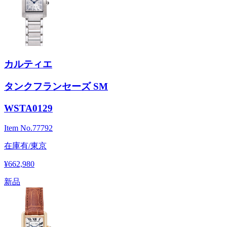
カルティエ
タンクフランセーズ SM
WSTA0129
Item No.
77792
在庫有/東京
¥662,980
新品