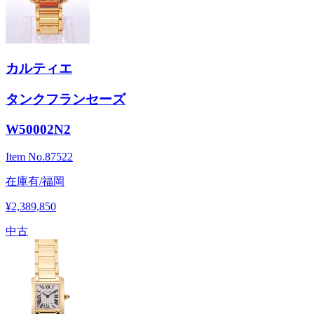
カルティエ
タンクフランセーズ
W50002N2
Item No.
87522
在庫有/福岡
¥2,389,850
中古