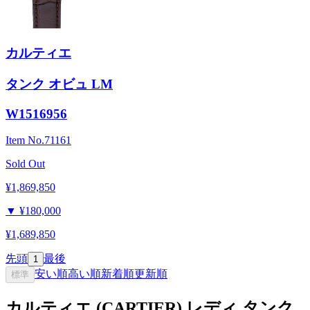
カルティエ
タンク オビュ LM
W1516956
Item No.
71161
Sold Out
¥1,869,850
▼
¥180,000
¥1,689,850
先頭
最後
1
安い順
高い順
新着順
更新順
標準
カルティエ (CARTIER) レディ タンク