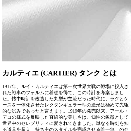
カルティエ (CARTIER) タンク とは
1917年、ルイ・カルティエは第一次世界大戦の戦場に投入さ
れた戦車のフォルムに着想を得て、この時計を考案しまし
た。懐中時計を改造した丸型が主流だった時代に、ラグとケ
ースを一体化させたレクタンギュラー型の造形は極めて先駆
的な試みであったと言えます。1919年の発売以来、アール・
デコの様式を反映した直線的な美しさは、知性の象徴として
世界中のセレブリティに愛されてきました。単なる時刻を知
る道具を超え、持ち主のスタイルを完成させる唯一無二の存