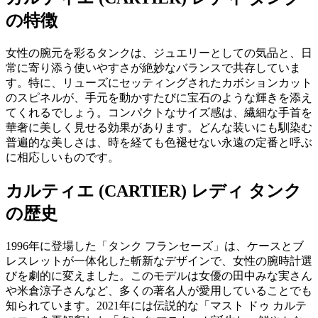
の特徴
女性の腕元を彩るタンクは、ジュエリーとしての気品と、日
常に寄り添う使いやすさが絶妙なバランスで共存していま
す。特に、リューズにセッティングされたカボションカット
のスピネルが、手元を動かすたびに宝石のような輝きを添え
てくれるでしょう。コンパクトなサイズ感は、繊細な手首を
華奢に美しく見せる効果があります。どんな装いにも馴染む
普遍的な美しさは、時を経ても色褪せない永遠の定番と呼ぶ
に相応しいものです。
カルティエ (CARTIER) レディ タンク
の歴史
1996年に登場した「タンク フランセーズ」は、ケースとブ
レスレットが一体化した斬新なデザインで、女性の腕時計選
びを劇的に変えました。このモデルは女優の田中みな実さん
や米倉涼子さんなど、多くの著名人が愛用していることでも
知られています。2021年には伝説的な「マスト ドゥ カルテ