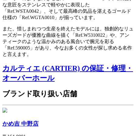
な意匠をステンレスで軽やかに表現した
「Ref.WSTA0042」、そして最高峰の気品を湛えるゴールド
仕様の「Ref.WGTA0010」が揃っています。
また、惜しまれつつ生産を終えたモデルには、独創的なリュ
ーズガードが優雅な曲線を描く「Ref.W5310022」や、アン
ティークのような温かみのある風合いで腕元を彩る
「Ref.590005」があり、今なお多くの女性が探し求める名作
と言えます。
カルティエ (CARTIER) の保証・修理・
オーバーホール
ブランド取り扱い店舗
かめ吉 中野店