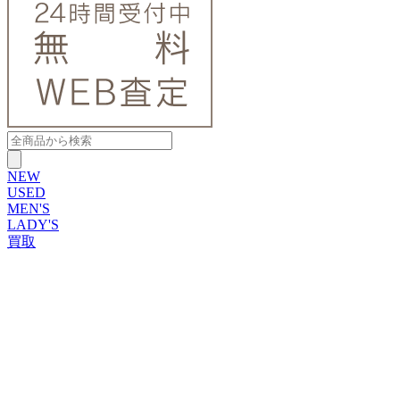
NEW
USED
MEN'S
LADY'S
買取
ROLEX
ブランドから探す
ブランドから探す
TUDOR
OMEGA
CARTIER
PATEK PHILIPPE
AUDEMARS PIGUET
A.LANGE&SOHNE
GLASHUTTE ORIGINAL