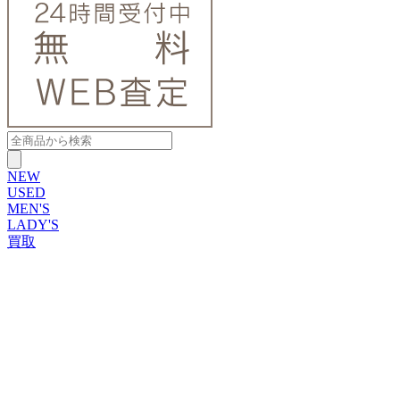
NEW
USED
MEN'S
LADY'S
買取
ROLEX
ブランドから探す
ブランドから探す
TUDOR
OMEGA
CARTIER
PATEK PHILIPPE
AUDEMARS PIGUET
A.LANGE&SOHNE
GLASHUTTE ORIGINAL