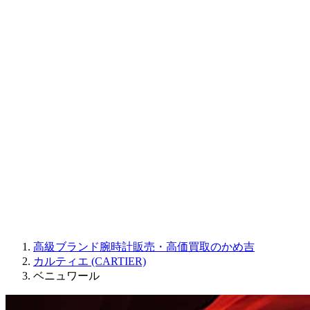
CORUM
CHRONOSWISS
BALL WATCH
Sinn
ROGER DUBUIS
Montblanc
FREDERIQUE CONSTANT
MAURICE LACROIX
ULYSSE NARDIN
JAQUET DROZ
GRAHAM
PARMIGIANI FLEURIER
OTHER BRANDS
JEWELRY
高級ブランド腕時計販売・高価買取のかめ吉
カルティエ (CARTIER)
ベニュワール