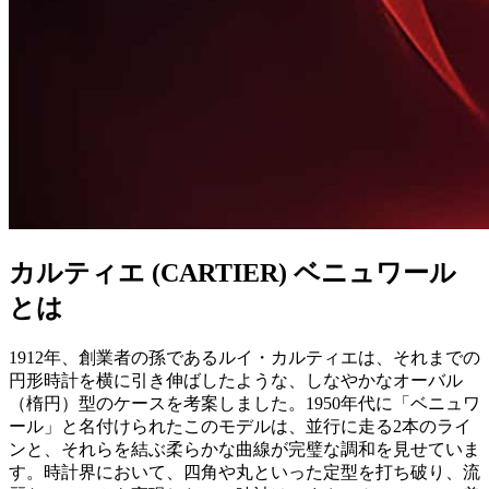
カルティエ (CARTIER) ベニュワール
とは
1912年、創業者の孫であるルイ・カルティエは、それまでの
円形時計を横に引き伸ばしたような、しなやかなオーバル
（楕円）型のケースを考案しました。1950年代に「ベニュワ
ール」と名付けられたこのモデルは、並行に走る2本のライ
ンと、それらを結ぶ柔らかな曲線が完璧な調和を見せていま
す。時計界において、四角や丸といった定型を打ち破り、流