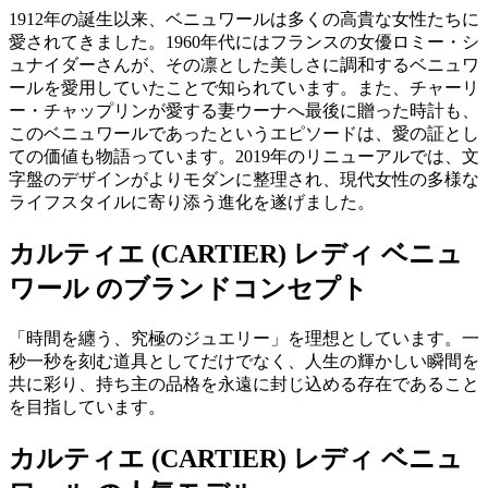
1912年の誕生以来、ベニュワールは多くの高貴な女性たちに
愛されてきました。1960年代にはフランスの女優ロミー・シ
ュナイダーさんが、その凛とした美しさに調和するベニュワ
ールを愛用していたことで知られています。また、チャーリ
ー・チャップリンが愛する妻ウーナへ最後に贈った時計も、
このベニュワールであったというエピソードは、愛の証とし
ての価値も物語っています。2019年のリニューアルでは、文
字盤のデザインがよりモダンに整理され、現代女性の多様な
ライフスタイルに寄り添う進化を遂げました。
カルティエ (CARTIER) レディ ベニュ
ワール のブランドコンセプト
「時間を纏う、究極のジュエリー」を理想としています。一
秒一秒を刻む道具としてだけでなく、人生の輝かしい瞬間を
共に彩り、持ち主の品格を永遠に封じ込める存在であること
を目指しています。
カルティエ (CARTIER) レディ ベニュ