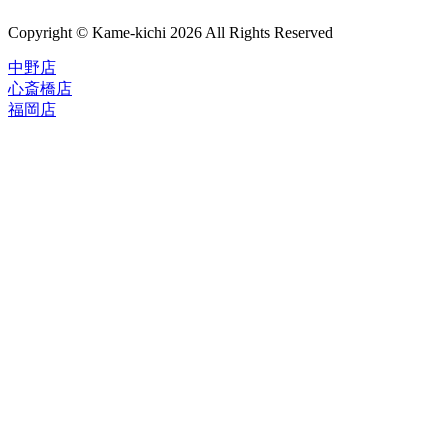
Copyright © Kame-kichi 2026 All Rights Reserved
中野店
心斎橋店
福岡店
トップページ
ブランド一覧
ROLEX
ご利用案内
TUDOR
中古品のススメ
OMEGA
在庫表示&お取り寄せについて
CARTIER
Q&A
PATEK PHILIPPE
保証・メンテナンス
AUDEMARS PIGUET
A.LANGE&SOHNE
店舗案内
GLASHUTTE ORIGINAL
中野本店
VACHERON CONSTANTIN
心斎橋店
BREGUET
福岡店
JAEGER-LECOULTRE
レビュー
SEIKO
TAG Heuer
FOR OVERSEAS
IWC