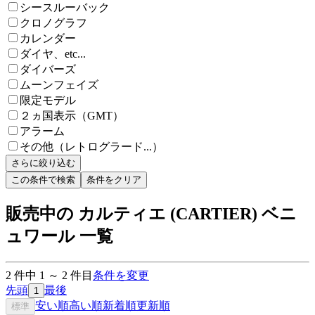
シースルーバック
クロノグラフ
カレンダー
ダイヤ、etc...
ダイバーズ
ムーンフェイズ
限定モデル
２ヵ国表示（GMT）
アラーム
その他（レトログラード...）
さらに絞り込む
この条件で検索
条件をクリア
販売中の カルティエ (CARTIER) ベニ
ュワール 一覧
2
件中
1
～
2
件目
条件を変更
先頭
最後
1
安い順
高い順
新着順
更新順
標準