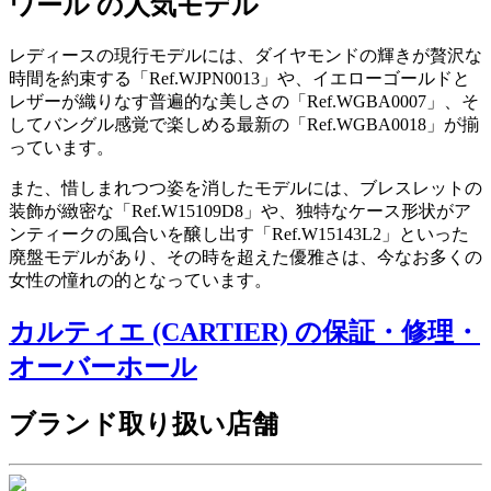
ワール の人気モデル
レディースの現行モデルには、ダイヤモンドの輝きが贅沢な
時間を約束する「Ref.WJPN0013」や、イエローゴールドと
レザーが織りなす普遍的な美しさの「Ref.WGBA0007」、そ
してバングル感覚で楽しめる最新の「Ref.WGBA0018」が揃
っています。
また、惜しまれつつ姿を消したモデルには、ブレスレットの
装飾が緻密な「Ref.W15109D8」や、独特なケース形状がア
ンティークの風合いを醸し出す「Ref.W15143L2」といった
廃盤モデルがあり、その時を超えた優雅さは、今なお多くの
女性の憧れの的となっています。
カルティエ (CARTIER) の保証・修理・
オーバーホール
ブランド取り扱い店舗