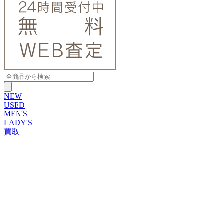
NEW
USED
MEN'S
LADY'S
買取
ROLEX
ブランドから探す
ブランドから探す
TUDOR
OMEGA
CARTIER
PATEK PHILIPPE
AUDEMARS PIGUET
A.LANGE&SOHNE
GLASHUTTE ORIGINAL