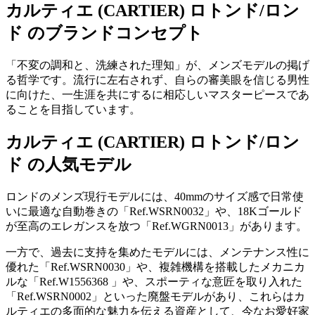
カルティエ (CARTIER) ロトンド/ロン
ド のブランドコンセプト
「不変の調和と、洗練された理知」が、メンズモデルの掲げ
る哲学です。流行に左右されず、自らの審美眼を信じる男性
に向けた、一生涯を共にするに相応しいマスターピースであ
ることを目指しています。
カルティエ (CARTIER) ロトンド/ロン
ド の人気モデル
ロンドのメンズ現行モデルには、40mmのサイズ感で日常使
いに最適な自動巻きの「Ref.WSRN0032」や、18Kゴールド
が至高のエレガンスを放つ「Ref.WGRN0013」があります。
一方で、過去に支持を集めたモデルには、メンテナンス性に
優れた「Ref.WSRN0030」や、複雑機構を搭載したメカニカ
ルな「Ref.W1556368 」や、スポーティな意匠を取り入れた
「Ref.WSRN0002」といった廃盤モデルがあり、これらはカ
ルティエの多面的な魅力を伝える資産として、今なお愛好家