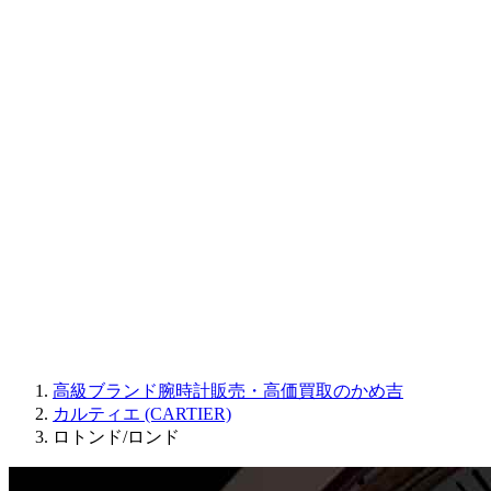
CORUM
CHRONOSWISS
BALL WATCH
Sinn
ROGER DUBUIS
Montblanc
FREDERIQUE CONSTANT
MAURICE LACROIX
ULYSSE NARDIN
JAQUET DROZ
GRAHAM
PARMIGIANI FLEURIER
OTHER BRANDS
JEWELRY
高級ブランド腕時計販売・高価買取のかめ吉
カルティエ (CARTIER)
ロトンド/ロンド