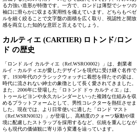
る力強い造形が特徴です。一方で、ロンドは薄型でシャツの
袖口に滑らかに収まる実用性を備えています。どちらもベゼ
ルを細く絞ることで文字盤の面積を広く取り、視認性と開放
感を両立した知的な意匠と言えるでしょう。
カルティエ (CARTIER) ロトンド/ロン
ド の歴史
「ロンド ルイ カルティエ（Ref.WSRO0002）」は、創業者
ルイ・カルティエが愛したデザインを現代に受け継ぐ名作で
す。1930年代のクラシックウォッチに着想を得たその姿は、
時代に流されない紳士の象徴として長く愛されてきました。
また、2006年に登場した「ロトンド ドゥ カルティエ」は、
トゥールビヨンや永久カレンダーといった複雑な仕組みを収
めるプラットフォームとして、男性コレクターを熱狂させま
した。現在では、より日常使いに適した「ロンド マスト
（Ref.WSRN0032）」が登場し、高精度のクォーツ駆動や環
境に配慮したストラップを採用するなど、伝統を重んじなが
らも現代の価値観に寄り添う変遷を辿っています。