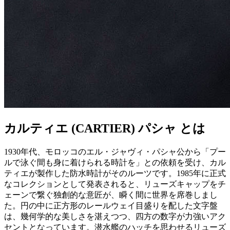
カルティエ (CARTIER) パシャ とは
1930年代、モロッコのエル・ジャヴィ・パシャ公から「プー
ルで泳ぐ間も身に着けられる時計を」との依頼を受け、カル
ティエが製作した防水時計がそのルーツです。1985年に正式
なコレクションとして発表されると、リューズキャップをチ
ェーンで繋ぐ独創的な意匠が、瞬く間に世界を席巻しまし
た。円の中に正方形のレールウェイ目盛りを配した文字盤
は、幾何学的な美しさを湛えつつ、四方の数字が力強いアク
セントとなっています。潜水艦のハッチを思わせるリューズ