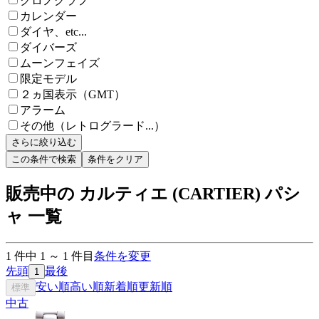
クロノグラフ
カレンダー
ダイヤ、etc...
ダイバーズ
ムーンフェイズ
限定モデル
２ヵ国表示（GMT）
アラーム
その他（レトログラード...）
さらに絞り込む
この条件で検索
条件をクリア
販売中の カルティエ (CARTIER) パシ
ャ 一覧
1
件中
1
～
1
件目
条件を変更
先頭
最後
1
安い順
高い順
新着順
更新順
標準
中古