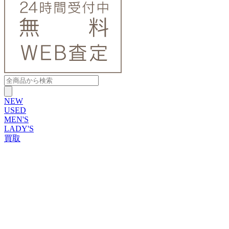
NEW
USED
MEN'S
LADY'S
買取
ROLEX
ブランドから探す
ブランドから探す
TUDOR
OMEGA
CARTIER
PATEK PHILIPPE
AUDEMARS PIGUET
A.LANGE&SOHNE
GLASHUTTE ORIGINAL