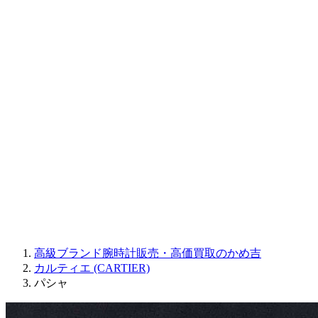
CORUM
CHRONOSWISS
BALL WATCH
Sinn
ROGER DUBUIS
Montblanc
FREDERIQUE CONSTANT
MAURICE LACROIX
ULYSSE NARDIN
JAQUET DROZ
GRAHAM
PARMIGIANI FLEURIER
OTHER BRANDS
JEWELRY
高級ブランド腕時計販売・高価買取のかめ吉
カルティエ (CARTIER)
パシャ