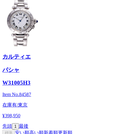
カルティエ
パシャ
W31005H3
Item No.
84587
在庫有/東京
¥398,950
先頭
最後
1
安い順
高い順
新着順
更新順
標準