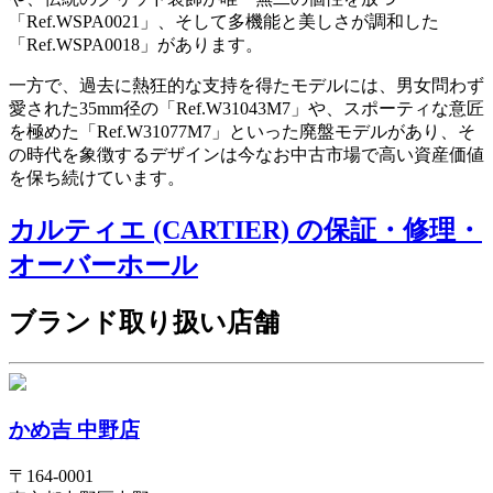
「Ref.WSPA0021」、そして多機能と美しさが調和した
「Ref.WSPA0018」があります。
一方で、過去に熱狂的な支持を得たモデルには、男女問わず
愛された35mm径の「Ref.W31043M7」や、スポーティな意匠
を極めた「Ref.W31077M7」といった廃盤モデルがあり、そ
の時代を象徴するデザインは今なお中古市場で高い資産価値
を保ち続けています。
カルティエ (CARTIER) の保証・修理・
オーバーホール
ブランド取り扱い店舗
かめ吉 中野店
〒
164-0001