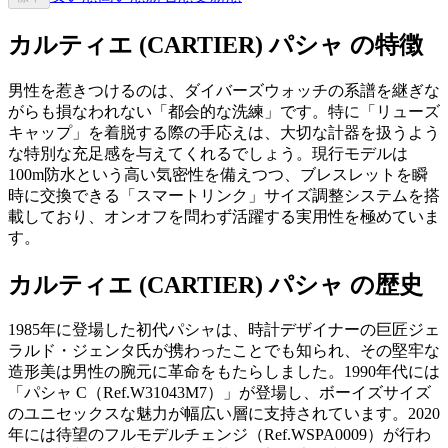
カルティエ (CARTIER) パシャ の特徴
男性を惹きつけるのは、ダイバーズウォッチの系譜を継ぎな
がらも損なわれない「都会的な洗練」です。特に「リューズ
キャップ」を着脱する際の手応えは、大切な計器を扱うよう
な特別な充足感を与えてくれるでしょう。現行モデルは
100m防水という高い気密性を備えつつ、ブレスレットを瞬
時に交換できる「スマートリンク」サイズ調整システムを搭
載しており、オンオフを問わず活躍する実用性を極めていま
す。
カルティエ (CARTIER) パシャ の歴史
1985年に登場した初代パシャは、時計デザイナーの巨匠ジェ
ラルド・ジェンタ氏が携わったことでも知られ、その堅牢な
造形美は男性の腕元に革命をもたらしました。1990年代には
「パシャ C（Ref.W31043M7）」が登場し、ボーイズサイズ
のユニセックスな魅力が幅広い層に支持されています。2020
年には待望のフルモデルチェンジ（Ref.WSPA0009）が行わ