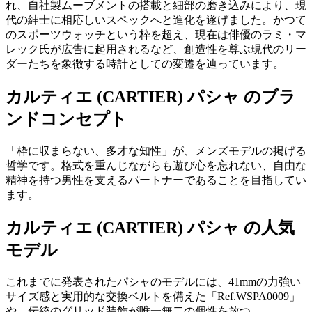
れ、自社製ムーブメントの搭載と細部の磨き込みにより、現
代の紳士に相応しいスペックへと進化を遂げました。かつて
のスポーツウォッチという枠を超え、現在は俳優のラミ・マ
レック氏が広告に起用されるなど、創造性を尊ぶ現代のリー
ダーたちを象徴する時計としての変遷を辿っています。
カルティエ (CARTIER) パシャ のブラ
ンドコンセプト
「枠に収まらない、多才な知性」が、メンズモデルの掲げる
哲学です。格式を重んじながらも遊び心を忘れない、自由な
精神を持つ男性を支えるパートナーであることを目指してい
ます。
カルティエ (CARTIER) パシャ の人気
モデル
これまでに発表されたパシャのモデルには、41mmの力強い
サイズ感と実用的な交換ベルトを備えた「Ref.WSPA0009」
や、伝統のグリッド装飾が唯一無二の個性を放つ