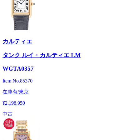
カルティエ
タンク ルイ・カルティエ LM
WGTA0357
Item No.
85370
在庫有/東京
¥2,198,950
中古