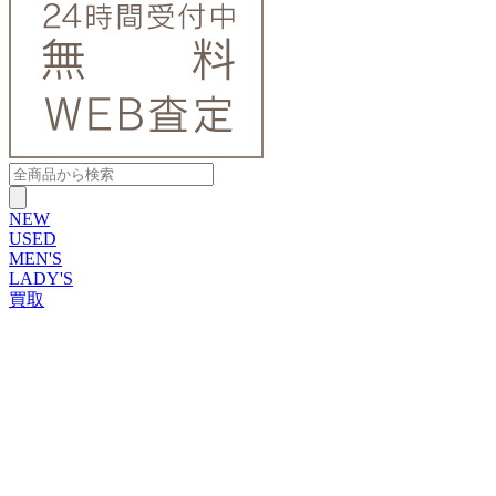
NEW
USED
MEN'S
LADY'S
買取
ROLEX
ブランドから探す
ブランドから探す
TUDOR
OMEGA
CARTIER
PATEK PHILIPPE
AUDEMARS PIGUET
A.LANGE&SOHNE
GLASHUTTE ORIGINAL