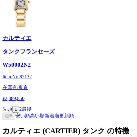
カルティエ
タンクフランセーズ
W50002N2
Item No.
87132
在庫有/東京
¥2,389,850
先頭
2
最後
1
安い順
高い順
新着順
更新順
標準
カルティエ (CARTIER) タンク の特徴