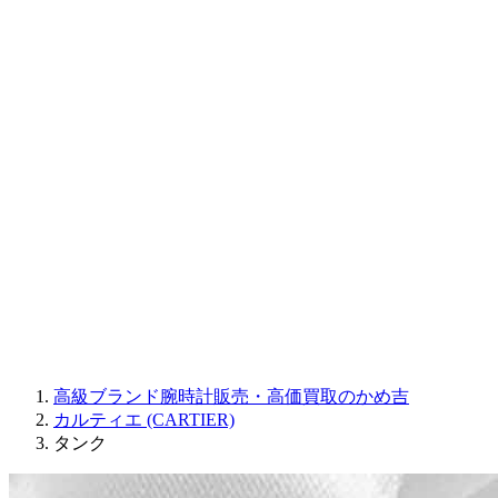
CORUM
CHRONOSWISS
BALL WATCH
Sinn
ROGER DUBUIS
Montblanc
FREDERIQUE CONSTANT
MAURICE LACROIX
ULYSSE NARDIN
JAQUET DROZ
GRAHAM
PARMIGIANI FLEURIER
OTHER BRANDS
JEWELRY
高級ブランド腕時計販売・高価買取のかめ吉
カルティエ (CARTIER)
タンク