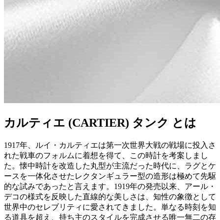
カルティエ (CARTIER) タンク とは
1917年、ルイ・カルティエは第一次世界大戦の戦場に投入さ
れた戦車のフォルムに着想を得て、この時計を考案しまし
た。懐中時計を改造した丸型が主流だった時代に、ラグとケ
ースを一体化させたレクタンギュラー型の造形は極めて先駆
的な試みであったと言えます。1919年の発売以来、アール・
デコの様式を反映した直線的な美しさは、知性の象徴として
世界中のセレブリティに愛されてきました。単なる時刻を知
る道具を超え、持ち主のスタイルを完成させる唯一無二の存