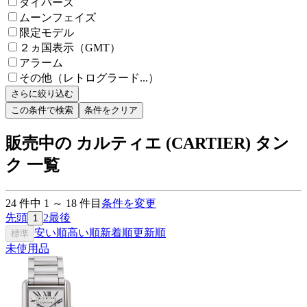
ダイバーズ
ムーンフェイズ
限定モデル
２ヵ国表示（GMT）
アラーム
その他（レトログラード...）
さらに絞り込む
この条件で検索
条件をクリア
販売中の カルティエ (CARTIER) タン
ク 一覧
24
件中
1
～
18
件目
条件を変更
先頭
2
最後
1
安い順
高い順
新着順
更新順
標準
未使用品