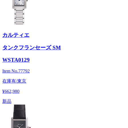
カルティエ
タンクフランセーズ SM
WSTA0129
Item No.
77792
在庫有/東京
¥662,980
新品