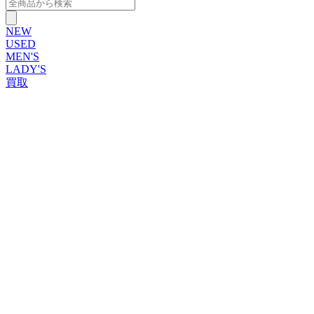
NEW
USED
MEN'S
LADY'S
買取
ROLEX
ブランドから探す
ブランドから探す
TUDOR
OMEGA
CARTIER
PATEK PHILIPPE
AUDEMARS PIGUET
A.LANGE&SOHNE
GLASHUTTE ORIGINAL
VACHERON CONSTANTIN
BREGUET
JAEGER-LECOULTRE
SEIKO
TAG Heuer
IWC
BREITLING
PANERAI
FRANCK MULLER