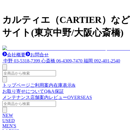
カルティエ（CARTIER）
サイト(東京中野/大阪心斎橋)
会社概要
お問合せ
中野
03-5318-7399
心斎橋
06-4309-7470
福岡
092-401-2540
トップページ
ご利用案内
在庫表示&
お取り寄せについて
Q&A
保証
メンテナンス
店舗案内
レビュー
OVERSEAS
NEW
USED
MEN'S