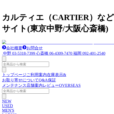
カルティエ（CARTIER）
サイト(東京中野/大阪心斎橋)
会社概要
お問合せ
中野
03-5318-7399
心斎橋
06-4309-7470
福岡
092-401-2540
トップページ
ご利用案内
在庫表示&
お取り寄せについて
Q&A
保証
メンテナンス
店舗案内
レビュー
OVERSEAS
NEW
USED
MEN'S