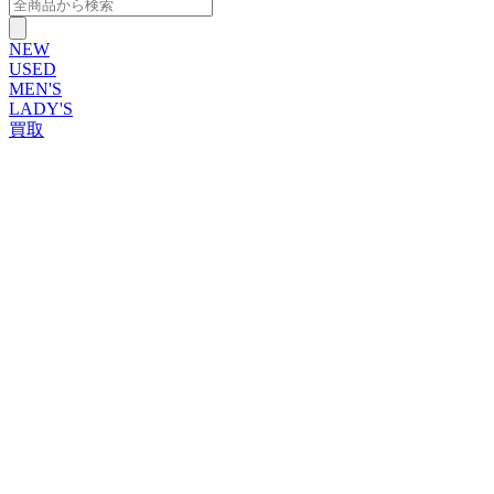
NEW
USED
MEN'S
LADY'S
買取
ROLEX
ブランドから探す
ブランドから探す
TUDOR
OMEGA
CARTIER
PATEK PHILIPPE
AUDEMARS PIGUET
A.LANGE&SOHNE
GLASHUTTE ORIGINAL
VACHERON CONSTANTIN
BREGUET
JAEGER-LECOULTRE
SEIKO
TAG Heuer
IWC
BREITLING
PANERAI
FRANCK MULLER